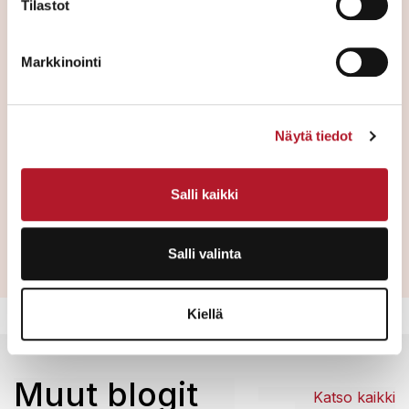
Kulta- ja hopeaesineet (korut, kellot, design-
Tilastot
hopea, myös sekalaiset kulta- ja hopeaesineet)
1900-luvun puolivälin messinkiset valaisimet,
Markkinointi
myös ilman tunnettua suunnittelijaa
Suomalainen ja skandinaavinen design.
Arvostettuja suunnittelijoita ovat mm: Alvar Aalto,
Tapio Wirkkala, Lisa Johansson-Pape, Paavo
Näytä tiedot
Tynell, Björn Weckström, Nanny Still, Birger
Kaipiainen, Eero Aarnio ja Gunnel Nyman.
Salli kaikki
Salli valinta
Kiellä
Muut blogit
Katso kaikki