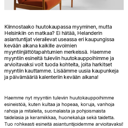
Kiinnostaako huutokaupassa myyminen, mutta
Helsinkiin on matkaa? Ei hätää, Helanderin
asiantuntijat vierailevat useassa eri kaupungissa
kevään aikana kaikille avoimien
myyntiinjättötapahtumien merkeissä. Haemme
myyntiin esineitä tuleviin huutokauppoihimme ja
arvioitavaksi voit tuoda kohteita, joita harkitset
myyntiin kauttamme.
Lisäämme uusia kaupunkeja
ja päivämääriä kalenteriin kevään aikana!
Haemme nyt myyntiin tuleviin huutokauppoihimme
esineistöä, kuten kultaa ja hopeaa, koruja, vanhoja
rahoja ja mitaleita, suomalaista ja pohjoismaista
taidelasia ja keramiikkaa, huonekaluja sekä taidetta.
Tuo rohkeasti esineitä asiantuntijoidemme arvioitavaksi!