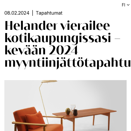
FI
08.02.2024
Tapahtumat
Helander vierailee
kotikaupungissasi –
kevään 2024
myyntiinjättötapaht