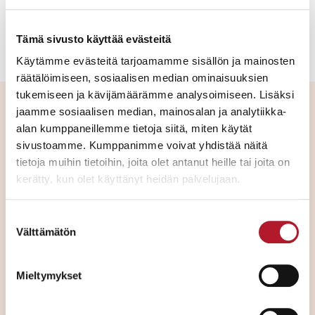
Tämä sivusto käyttää evästeitä
Käytämme evästeitä tarjoamamme sisällön ja mainosten
räätälöimiseen, sosiaalisen median ominaisuuksien
tukemiseen ja kävijämäärämme analysoimiseen. Lisäksi
jaamme sosiaalisen median, mainosalan ja analytiikka-
Mitä voin tuoda arvioitavaksi?
alan kumppaneillemme tietoja siitä, miten käytät
sivustoamme. Kumppanimme voivat yhdistää näitä
tietoja muihin tietoihin, joita olet antanut heille tai joita on
Arvioitavaksi voit tuoda esineitä, joiden myyntiä
kerätty, kun olet käyttänyt heidän palvelujaan.
harkitset huutokauppamme kautta. Suuremmat esineet
ja esinekokonaisuudet voimme tulla arvioimaan
Suostumuksen
kotikäynnillä. Tiedustele arviointikäyntiä soittamalla
Välttämätön
valinta
asiakaspalveluumme, puh. 029 003 1950.
Mieltymykset
Ostajiamme kiinnostavat tällä hetkellä