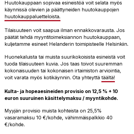
Huutokauppaan sopivaa esineistöä voit selata myös
käynnissä olevien ja päättyneiden huutokauppojen
huutokauppaluetteloista.
Tilaisuuteen voit saapua ilman ennakkovarausta. Jos
päätät tehdä myyntitoimeksiannon huutokauppaan,
kuljetamme esineet Helanderin toimipisteelle Helsinkiin.
Huonekaluista tai muista suurikokoisista esineistä voit
tuoda tilaisuuteen kuvia. Jos taas toivot suuremman
kokonaisuuden tai kokonaisen irtaimiston arviointia,
voit varata myös kotikäynnin.
Ota yhteyttä
täältä!
Kulta- ja hopeaesineiden provisio on 12,5 % + 10
euron suuruinen käsittelymaksu / myyntikohde.
Myyjän provisio muista kohteista on 25,5%
vasaramaksu 10 €/kohde, vähimmäispalkkio 40
€/kohde.