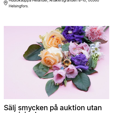
Huutokauppa Helander, Ärtåkersgränden 8–10, 00560
Helsingfors.
Sälj smycken på auktion utan