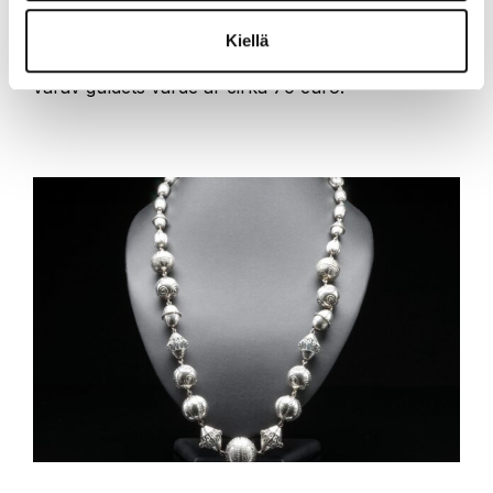
Guldring
Kiellä
Guldring med syntetisk sten. Klubbslag 150 euro,
varav guldets värde är cirka 70 euro.