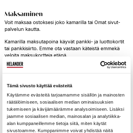
Maksaminen
Voit maksaa ostoksesi joko kamarilla tai Omat sivut-
palvelun kautta.
Kamarilla maksutapoina käyvät pankki- ja luottokortit
tai pankkisiirto. Emme ota vastaan käteistä emmekä
veloita maksukortteja etänä.
Omat sivut -palvelusta näet huutokaupan jälkeen
ostoksiesi laskun. Voit maksaa ostoksesi palvelun
kautta kortilla tai oman verkkopankkisi kautta laskun
Tämä sivusto käyttää evästeitä
avulla.
Käytämme evästeitä tarjoamamme sisällön ja mainosten
Nouto
räätälöimiseen, sosiaalisen median ominaisuuksien
Esineet on noudettava 7 vuorokauden kuluessa
tukemiseen ja kävijämäärämme analysoimiseen. Lisäksi
huutokaupasta. Voit noutaa ostoksesi myös
jaamme sosiaalisen median, mainosalan ja analytiikka-
huutokaupan aikana. Huomioithan kuitenkin, että
alan kumppaneillemme tietoja siitä, miten käytät
tavaran luovutus ja kassapiste sulkeutuvat 30
sivustoamme. Kumppanimme voivat yhdistää näitä