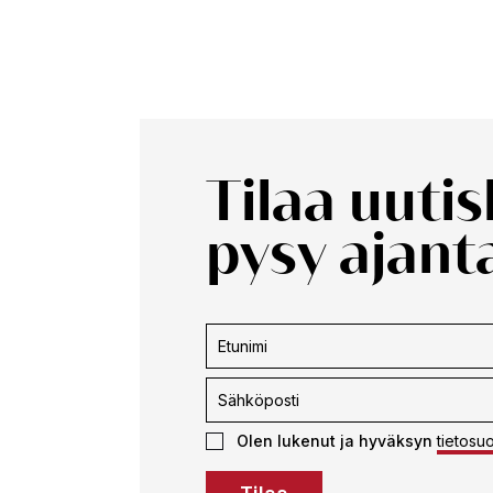
Tilaa uuti
pysy ajanta
Uutiskirjeen
tilaus
Olen lukenut ja hyväksyn
tietosu