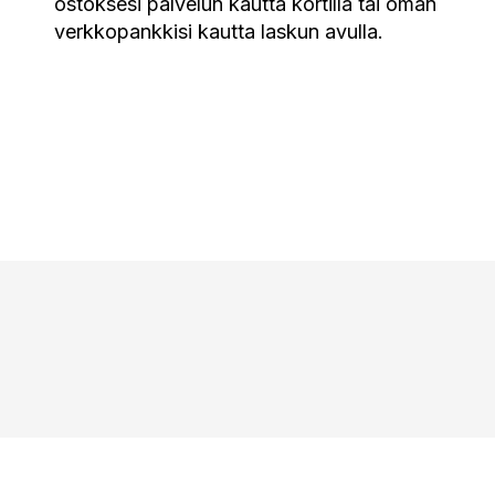
ostoksesi palvelun kautta kortilla tai oman
verkkopankkisi kautta laskun avulla.