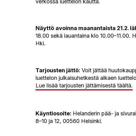
verkossa luettelon kautta.
Näyttö
avoinna maanantaista 21.2. lä
18.00 sekä lauantaina klo 10.00–11.00. 
Hki.
Tarjousten jättö:
Voit jättää huutokaupp
luettelon julkaisuhetkestä alkaen luettel
Lue lisää tarjousten jättämisestä täältä.
Käyntiosoite:
Helanderin pää- ja sivur
8–10 ja 12, 00560 Helsinki.