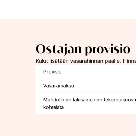
Ostajan provisio
Kulut lisätään vasarahinnan päälle. Hinna
Provisio
Vasaramaksu
Mahdollinen lakisääteinen tekijänoikeus
kohteista