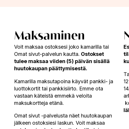
Maksaminen
Voit maksaa ostoksesi joko kamarilla tai
Es
Omat sivut-palvelun kautta.
Ostokset
ti
tulee maksaa viiden (5) päivän sisällä
k
huutokaupan päättymisestä.
Ta
Kamarilla maksutapoina käyvät pankki- ja
12
luottokortit tai pankkisiirto. Emme ota
14
vastaan käteistä emmekä veloita
ar
maksukortteja etänä.
ko
lä
Omat sivut -palvelusta näet huutokaupan
jälkeen ostoksiesi laskun. Voit maksaa