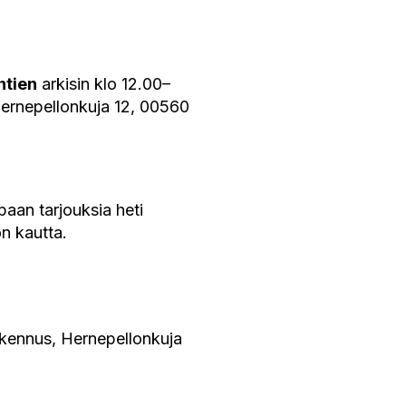
htien
arkisin klo 12.00–
Hernepellonkuja 12, 00560
aan tarjouksia heti
on kautta.
akennus, Hernepellonkuja