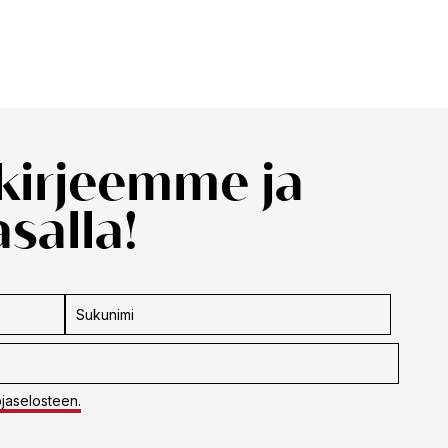
skirjeemme ja
salla!
ojaselosteen.