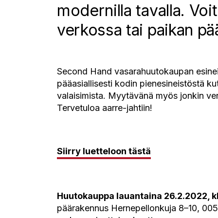
modernilla tavalla. Voit
verkossa tai paikan pää
Second Hand vasarahuutokaupan esinei
pääasiallisesti kodin pienesineistöstä kute
valaisimista. Myytävänä myös jonkin ver
Tervetuloa aarre-jahtiin!
Siirry luetteloon tästä
Huutokauppa lauantaina 26.2.2022, k
päärakennus Hernepellonkuja 8–10, 005