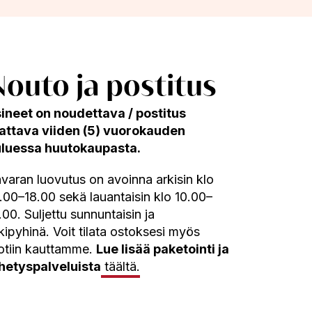
Nouto ja postitus
ineet on noudettava / postitus
lattava viiden (5) vuorokauden
uluessa huutokaupasta.
varan luovutus on avoinna arkisin klo
.00–18.00 sekä lauantaisin klo 10.00–
.00. Suljettu sunnuntaisin ja
kipyhinä. Voit tilata ostoksesi myös
tiin kauttamme.
Lue lisää paketointi ja
hetyspalveluista
täältä.