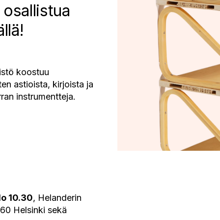
 osallistua
llä!
stö koostuu
n astioista, kirjoista ja
ran instrumentteja.
lo 10.30
, Helanderin
60 Helsinki sekä