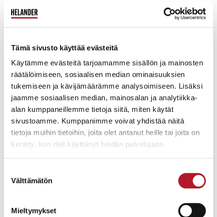
Kaappi
Hellevi Ojanen, 1960-luku. Vasarahinta 850 euroa.
Tämä sivusto käyttää evästeitä
Käytämme evästeitä tarjoamamme sisällön ja mainosten
räätälöimiseen, sosiaalisen median ominaisuuksien
tukemiseen ja kävijämäärämme analysoimiseen. Lisäksi
jaamme sosiaalisen median, mainosalan ja analytiikka-
Kuvakudos
alan kumppaneillemme tietoja siitä, miten käytät
sivustoamme. Kumppanimme voivat yhdistää näitä
Eva Anttila. Vasarahinta 800 euroa.
tietoja muihin tietoihin, joita olet antanut heille tai joita on
kerätty, kun olet käyttänyt heidän palvelujaan.
Suostumuksen
Välttämätön
valinta
Tarjotinpöytä, Satumetsäaihe
Birger Kaipiainen, Arabia, signeerattu 1944.
Mieltymykset
Vasarahinta 6500 euroa.