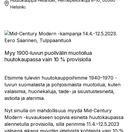
Huutokauppa Helander, Hernepellonkuja 8–10, 00560
Helsinki.
Myy 1900-luvun puolivälin muotoilua
huutokaupassa vain 10 % provisiolla
Etsimme tuleviin huutokauppoihimme 1940–1970 -
luvun suomalaista ja pohjoismaista muotoilua, kuten
valaisimia, huonekaluja, taide- ja sisustustesineitä,
astioita ja aterimia.
Nyt sinulla on mahdollisuus myydä Mid-Century
Modern -kuvaukseen sopivia esineitä huutokaupassa
alennetulla provisiolla, sillä perimme 11.4.–12.5.2023
välisenä aikana myyntiin jätetyistä kohteista vain 10 %