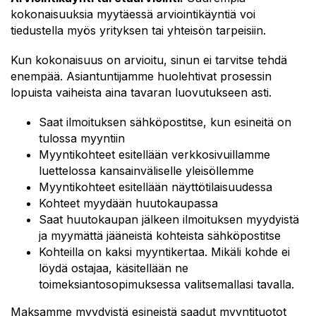
kokonaisuuksia myytäessä arviointikäyntiä voi
tiedustella myös yrityksen tai yhteisön tarpeisiin.
Kun kokonaisuus on arvioitu, sinun ei tarvitse tehdä
enempää. Asiantuntijamme huolehtivat prosessin
lopuista vaiheista aina tavaran luovutukseen asti.
Saat ilmoituksen sähköpostitse, kun esineitä on
tulossa myyntiin
Myyntikohteet esitellään verkkosivuillamme
luettelossa kansainväliselle yleisöllemme
Myyntikohteet esitellään näyttötilaisuudessa
Kohteet myydään huutokaupassa
Saat huutokaupan jälkeen ilmoituksen myydyistä
ja myymättä jääneistä kohteista sähköpostitse
Kohteilla on kaksi myyntikertaa. Mikäli kohde ei
löydä ostajaa, käsitellään ne
toimeksiantosopimuksessa valitsemallasi tavalla.
Maksamme myydyistä esineistä saadut myyntituotot