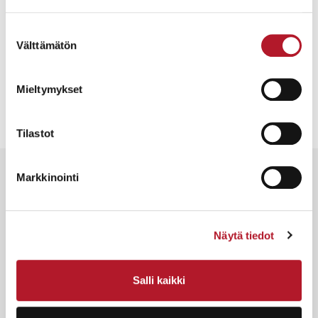
Curator, Photographer
Suostumuksen
Välttämätön
valinta
Mieltymykset
Tilastot
Markkinointi
Håll dig uppdaterad – prenumerera
på vårt nyhetsbrev!
Näytä tiedot
Prenumerera
Salli kaikki