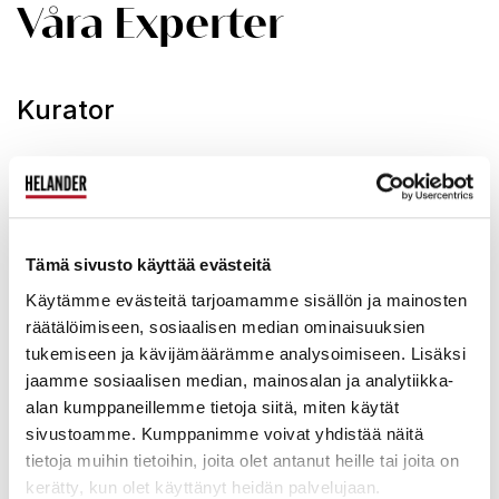
Våra Experter
Kurator
Mika Sirén
CEO, Broker, Entrepreneur
Tämä sivusto käyttää evästeitä
Hanne Siekkinen
Head Curator, shareholder
Käytämme evästeitä tarjoamamme sisällön ja mainosten
räätälöimiseen, sosiaalisen median ominaisuuksien
tukemiseen ja kävijämäärämme analysoimiseen. Lisäksi
Petri Parikka
jaamme sosiaalisen median, mainosalan ja analytiikka-
Curator, Broker
alan kumppaneillemme tietoja siitä, miten käytät
sivustoamme. Kumppanimme voivat yhdistää näitä
tietoja muihin tietoihin, joita olet antanut heille tai joita on
Aki Syrjäläinen
kerätty, kun olet käyttänyt heidän palvelujaan.