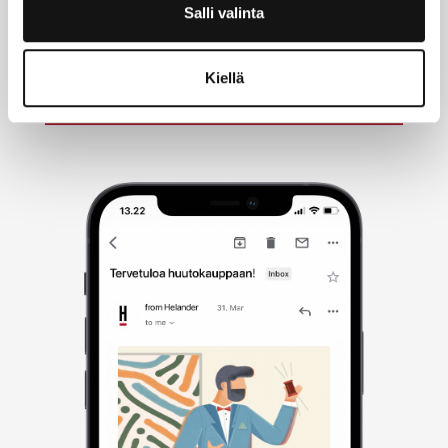
Salli valinta
Jag accepterar
personuppgiftspolicy.
Kiellä
Prenumerera