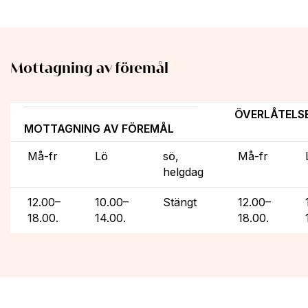
Mottagning av föremål
ÖVERLÅTELS
MOTTAGNING AV FÖREMÅL
Må-fr
Lö
sö,
Må-fr
helgdag
12.00–
10.00–
Stängt
12.00–
18.00.
14.00.
18.00.