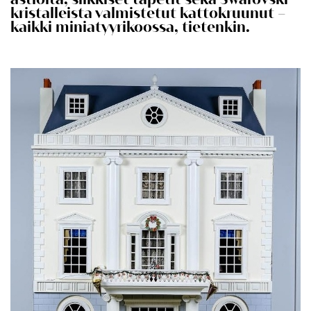
kristalleista valmistetut kattokruunut –
kaikki miniatyyrikoossa, tietenkin.