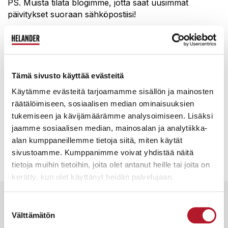
PS. Muista tilata blogimme, jotta saat uusimmat
päivitykset suoraan sähköpostiisi!
Teksti: Jenny Sirén
Tämä sivusto käyttää evästeitä
Kuva: Huutokauppa Helander
Käytämme evästeitä tarjoamamme sisällön ja mainosten
räätälöimiseen, sosiaalisen median ominaisuuksien
tukemiseen ja kävijämäärämme analysoimiseen. Lisäksi
Sinua saattaisi kiinnostaa myös:
jaamme sosiaalisen median, mainosalan ja analytiikka-
alan kumppaneillemme tietoja siitä, miten käytät
sivustoamme. Kumppanimme voivat yhdistää näitä
{{cta(’96353814-cdd8-4ab8-aa52-f078068abc8c’)}}
tietoja muihin tietoihin, joita olet antanut heille tai joita on
kerätty, kun olet käyttänyt heidän palvelujaan.
Suostumuksen
Muut blogit
Välttämätön
Katso kaikki
valinta