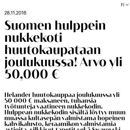
FI
28.11.2016
Suomen hulppein
nukkekoti
huutokaupataan
joulukuussa! Arvo yli
50,000 €
Helander huutokauppaa joulukuussa yli
50 000 € maksaneen, tuhansia
työtunteja vaatineen nukkekodin.
Hulppean nukkekodin sisältä löytyy muun
muassa kultasepän valmistama hopeinen
kahvikalusto, keraamikon valmistamia
astioita, silkkiset tapetit sekä Swarovski