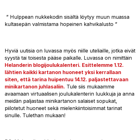
” Hulppean nukkekodin sisältä löytyy muun muassa
kultasepän valmistama hopeinen kahvikalusto ”
Hyviä uutisia on luvassa myös niille uteliaille, jotka eivät
syystä tai toisesta pääse paikalle. Luvassa on nimittäin
Helanderin blogijoulukalenteri. Esittelemme 1.12.
lähtien kaikki kartanon huoneet yksi kerrallaan
siten, että tarina huipentuu 14.12. paljastettavaan
minikartanon juhlasaliin.
Tule siis mukaamme
avaamaan virtuaalisen joulukalenterin luukkuja ja anna
meidän paljastaa minikartanon salaiset sopukat,
piilotetut huoneet sekä mielenkiintoisimmat tarinat
sinulle. Tulethan mukaan!