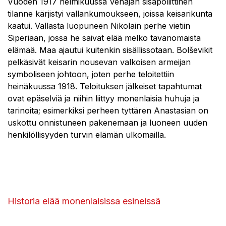
Vuoden 1917 helmikuussa Venäjän sisäpoliittinen
tilanne kärjistyi vallankumoukseen, joissa keisarikunta
kaatui. Vallasta luopuneen Nikolain perhe vietiin
Siperiaan, jossa he saivat elää melko tavanomaista
elämää. Maa ajautui kuitenkin sisällissotaan. Bolševikit
pelkäsivät keisarin nousevan valkoisen armeijan
symboliseen johtoon, joten perhe teloitettiin
heinäkuussa 1918. Teloituksen jälkeiset tapahtumat
ovat epäselviä ja niihin liittyy monenlaisia huhuja ja
tarinoita; esimerkiksi perheen tyttären Anastasian on
uskottu onnistuneen pakenemaan ja luoneen uuden
henkilöllisyyden turvin elämän ulkomailla.
Historia elää monenlaisissa esineissä