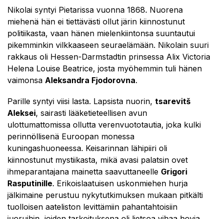
Nikolai syntyi Pietarissa vuonna 1868. Nuorena
miehenä hän ei tiettävästi ollut järin kiinnostunut
politiikasta, vaan hänen mielenkiintonsa suuntautui
pikemminkin vilkkaaseen seuraelämään. Nikolain suuri
rakkaus oli Hessen-Darmstadtin prinsessa Alix Victoria
Helena Louise Beatrice, josta myöhemmin tuli hänen
vaimonsa
Aleksandra Fjodorovna
.
Parille syntyi viisi lasta. Lapsista nuorin,
tsarevitš
Aleksei
, sairasti lääketieteellisen avun
ulottumattomissa ollutta verenvuototautia, joka kulki
perinnöllisenä Euroopan monessa
kuningashuoneessa. Keisarinnan lähipiiri oli
kiinnostunut mystiikasta, mikä avasi palatsin ovet
ihmeparantajana mainetta saavuttaneelle
Grigori
Rasputinille
. Erikoislaatuisen uskonmiehen hurja
jälkimaine perustuu nykytutkimuksen mukaan pitkälti
tuolloisen aateliston levittämiin pahantahtoisiin
juoruihin, joiden tarkoituksena oli lietsoa vihaa hovia