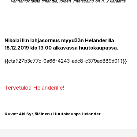
vanhahiontaista timanttia, joiden yhteispaino on n. 2 karaattia.
Nikolai II:n lahjasormus myydään Helanderilla
18.12.2019 klo 13.00 alkavassa huutokaupassa.
{{cta(’27b3c77c-0e66-4243-adc8-c379ad889d01′)}}
Tervetuloa Helanderille!
Kuvat: Aki Syrjäläinen / Huutokauppa Helander