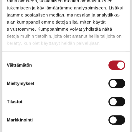
räätälöimiseen, sosiaalisen median ominaisuuksien
Kaukoitään vuosien 1890 ja 1891 aikana. Yli 50 000 kilometrin taival
taittui rauta- ja vesiteitse. Japanissa tuleva keisari joutui
tukemiseen ja kävijämäärämme analysoimiseen. Lisäksi
murhayrityksen kohteeksi, mutta hänen serkkunsa, Kreikan prinssi
jaamme sosiaalisen median, mainosalan ja analytiikka-
Georgios
pelasti tilanteen huitaisemalla kävelykepillään hyökkääjän
alan kumppaneillemme tietoja siitä, miten käytät
pienen miekan pois tämän käsistä. Matkalla tallennettu valokuva,
sivustoamme. Kumppanimme voivat yhdistää näitä
jossa Nikolai vierailee Intiassa, myytiin Helanderilla vasarahintaan
650 euroa.
tietoja muihin tietoihin, joita olet antanut heille tai joita on
kerätty, kun olet käyttänyt heidän palvelujaan.
Suostumuksen
Välttämätön
valinta
Mieltymykset
Tilastot
Markkinointi