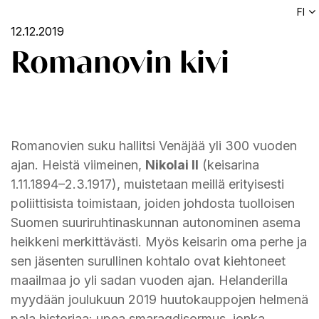
FI
12.12.2019
Romanovin kivi
Romanovien suku hallitsi Venäjää yli 300 vuoden
ajan. Heistä viimeinen,
Nikolai II
(keisarina
1.11.1894–2.3.1917), muistetaan meillä erityisesti
poliittisista toimistaan, joiden johdosta tuolloisen
Suomen suuriruhtinaskunnan autonominen asema
heikkeni merkittävästi. Myös keisarin oma perhe ja
sen jäsenten surullinen kohtalo ovat kiehtoneet
maailmaa jo yli sadan vuoden ajan.
Helanderilla
myydään joulukuun 2019 huutokauppojen helmenä
pala historiaa: upea smaragdisormus, jonka