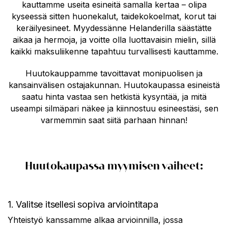
kauttamme useita esineitä samalla kertaa – olipa
kyseessä sitten huonekalut, taidekokoelmat, korut tai
keräilyesineet. Myydessänne Helanderilla säästätte
aikaa ja hermoja, ja voitte olla luottavaisin mielin, sillä
kaikki maksuliikenne tapahtuu turvallisesti kauttamme.
Huutokauppamme tavoittavat monipuolisen ja
kansainvälisen ostajakunnan.
Huutokaupassa esineistä
saatu hinta vastaa sen hetkistä kysyntää, ja m
itä
useampi silmäpari näkee ja kiinnostuu esineestäsi, sen
varmemmin saat siitä parhaan hinnan!
Huutokaupassa myymisen vaiheet:
1. Valitse itsellesi sopiva arviointitapa
Yhteistyö kanssamme alkaa arvioinnilla, jossa