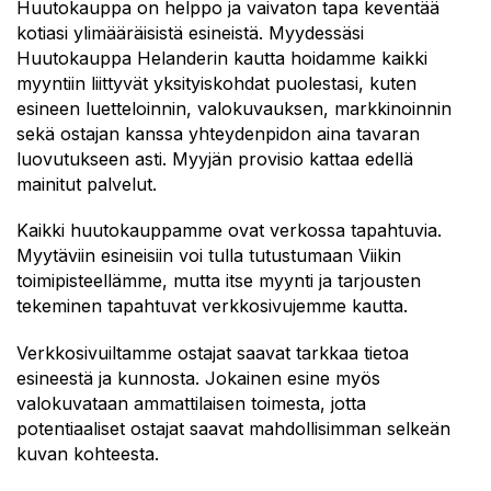
Huutokauppa on helppo ja vaivaton tapa keventää
kotiasi ylimääräisistä esineistä. Myydessäsi
Huutokauppa Helanderin kautta hoidamme kaikki
myyntiin liittyvät yksityiskohdat puolestasi, kuten
esineen luetteloinnin, valokuvauksen, markkinoinnin
sekä ostajan kanssa yhteydenpidon aina tavaran
luovutukseen asti. Myyjän provisio kattaa edellä
mainitut palvelut.
Kaikki huutokauppamme ovat verkossa tapahtuvia.
Myytäviin esineisiin voi tulla tutustumaan Viikin
toimipisteellämme, mutta itse myynti ja tarjousten
tekeminen tapahtuvat verkkosivujemme kautta.
Verkkosivuiltamme ostajat saavat tarkkaa tietoa
esineestä ja kunnosta. Jokainen esine myös
valokuvataan ammattilaisen toimesta, jotta
potentiaaliset ostajat saavat mahdollisimman selkeän
kuvan kohteesta.