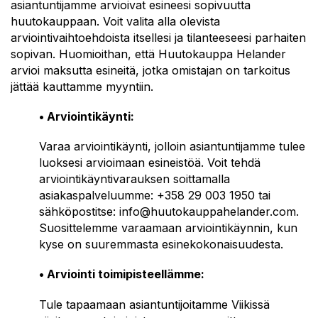
asiantuntijamme arvioivat esineesi sopivuutta
huutokauppaan. Voit valita alla olevista
arviointivaihtoehdoista itsellesi ja tilanteeseesi parhaiten
sopivan. Huomioithan, että Huutokauppa Helander
arvioi maksutta esineitä, jotka omistajan on tarkoitus
jättää kauttamme myyntiin.
• Arviointikäynti:
Varaa arviointikäynti, jolloin asiantuntijamme tulee
luoksesi arvioimaan esineistöä. Voit tehdä
arviointikäyntivarauksen soittamalla
asiakaspalveluumme: +358 29 003 1950 tai
sähköpostitse: info@huutokauppahelander.com.
Suosittelemme varaamaan arviointikäynnin, kun
kyse on suuremmasta esinekokonaisuudesta.
• Arviointi toimipisteellämme:
Tule tapaamaan asiantuntijoitamme Viikissä