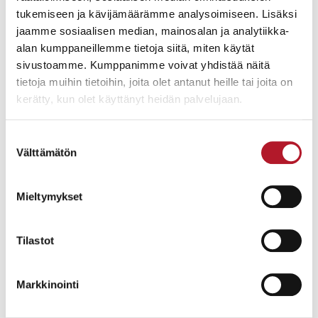
Tilityslaskelman saat sähköpostitse tilitysten
tukemiseen ja kävijämäärämme analysoimiseen. Lisäksi
maksupäivänä. Voit myös seurata
jaamme sosiaalisen median, mainosalan ja analytiikka-
huutokauppaluettelosta esineittesi sen hetkisiä
alan kumppaneillemme tietoja siitä, miten käytät
tarjouksia.
sivustoamme. Kumppanimme voivat yhdistää näitä
tietoja muihin tietoihin, joita olet antanut heille tai joita on
kerätty, kun olet käyttänyt heidän palvelujaan.
Suostumuksen
Välttämätön
valinta
Mieltymykset
Kuvassa: Helanderin asiantuntijat:
Hanne Merikanto, Mika Sirén ja Aki Syrjäläinen.
Tilastot
Markkinointi
1900-luvun puolivälin messinkiset valaisimet ovat tällä hetkellä