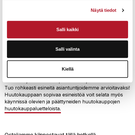
suosittuja. Kuvassa Paavo Tynellin pöytävalaisin.
Näytä tiedot
Salli kaikki
Mitä voin tuoda arvioitavaksi?
Salli valinta
Haemme nyt myyntiin tuleviin huutokauppoihimme
esineistöä, kuten kultaa ja hopeaa, koruja, vanhoja
Kiellä
rahoja ja mitaleita, suomalaista ja pohjoismaista
taidelasia ja keramiikkaa, huonekaluja sekä taidetta.
Tuo rohkeasti esineitä asiantuntijoidemme arvioitavaksi!
Huutokauppaan sopivaa esineistöä voit selata myös
käynnissä olevien ja päättyneiden huutokauppojen
huutokauppaluetteloista.
Ostajiamme kiinnostavat tällä hetkellä