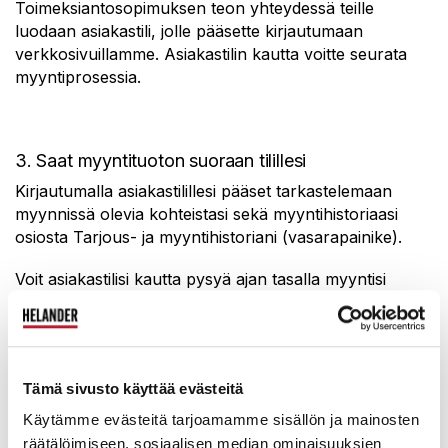
Toimeksiantosopimuksen teon yhteydessä teille
luodaan asiakastili, jolle pääsette kirjautumaan
verkkosivuillamme. Asiakastilin kautta voitte seurata
myyntiprosessia.
3. Saat myyntituoton suoraan tilillesi
Kirjautumalla asiakastilillesi pääset tarkastelemaan
myynnissä olevia kohteistasi sekä myyntihistoriaasi
osiosta Tarjous- ja myyntihistoriani (vasarapainike).
Voit asiakastilisi kautta pysyä ajan tasalla myyntisi
kaikista vaiheista, seurata myyntiprosessiasi ja
kohteidesi tilaa sekä tallentaa ja tulostaa
tilityslaskelmiasi – selkeästi ja helposti!
Tämä sivusto käyttää evästeitä
Lähetämme sinulle myös sähköpostitse tietoa myyntiesi
edistymisestä. Mikäli kohteesi ei ole mennyt kaupaksi
Käytämme evästeitä tarjoamamme sisällön ja mainosten
huutokaupassa, tulee se vielä toisen kerran myyntiin.
räätälöimiseen, sosiaalisen median ominaisuuksien