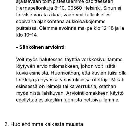
sijaitsevaan toimipisteeseemme osoitteeseen
Hernepellonkuja 8–10, 00560 Helsinki. Sinun ei
tarvitse varata aikaa, vaan voit tulla itsellesi
sopivana ajankohtana aukioloaikojemme
puitteissa. Olemme avoinna ma-pe klo 12–18 ja la
klo 10–14.
• Sähköinen arviointi:
Voit myös halutessasi täyttää verkkosivuiltamme
löytyvän arviointilomakkeen, johon voit lisätä
kuvia esineistä. Huomioithan, että kuvien tulisi olla
tarkkoja ja hyvässä valastuksessa otettuja. Mikäli
esineessä on leimoja tai kaiverruksia, otathan
myös niistä lähikuvan. Arviointilomakkeen käyttö
edellyttää asiakastilin luomista nettisivuillamme.
2. Huolehdimme kaikesta muusta