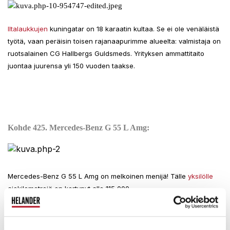
Iltalaukkujen
kuningatar on 18 karaatin kultaa. Se ei ole venäläistä
työtä, vaan peräisin toisen rajanaapurimme alueelta: valmistaja on
ruotsalainen CG Hallbergs Guldsmeds. Yrityksen ammattitaito
juontaa juurensa yli 150 vuoden taakse.
Kohde 425. Mercedes-Benz G 55 L Amg:
Mercedes-Benz G 55 L Amg on melkoinen menijä! Tälle
yksilölle
ajokilometrejä on kertynyt alle 115 000.