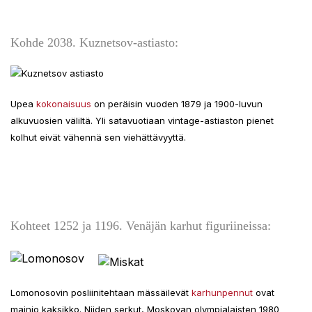
Kohde 2038. Kuznetsov-astiasto:
Upea
kokonaisuus
on peräisin vuoden 1879 ja 1900-luvun
alkuvuosien väliltä. Yli satavuotiaan vintage-astiaston pienet
kolhut eivät vähennä sen viehättävyyttä.
Kohteet 1252 ja 1196. Venäjän karhut figuriineissa:
Lomonosovin posliinitehtaan mässäilevät
karhunpennut
ovat
mainio kaksikko. Niiden serkut, Moskovan olympialaisten 1980