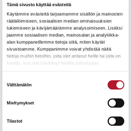
Tämä sivusto käyttää evästeitä
Käytämme evästeitä tarjoamamme sisällön ja mainosten
Huhtikuun kuukausihuutokauppa järjestetään
5.–6.4.2018 klo
räätälöimiseen, sosiaalisen median ominaisuuksien
17.00
alkaen. Esineisiin voi tutustua näyttöpäivänä 4.4.2018 klo
tukemiseen ja kävijämäärämme analysoimiseen. Lisäksi
12.00–19.00 sekä huutokauppapäivinä klo 15.00–17.00.
jaamme sosiaalisen median, mainosalan ja analytiikka-
alan kumppaneillemme tietoja siitä, miten käytät
{{cta(’05089172-a261-42cf-a6b2-757f75548270’)}}
sivustoamme. Kumppanimme voivat yhdistää näitä
tietoja muihin tietoihin, joita olet antanut heille tai joita on
kerätty, kun olet käyttänyt heidän palvelujaan.
PS. Muista myös meklarimme Mika Sirénin luento maailman
parhaista matoista 4.4. klo 17.30.
ja ilmoittaudu mukaan!
Lue lisää
Suostumuksen
Välttämätön
valinta
Mieltymykset
Tilastot