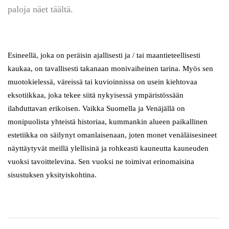
paloja näet täältä.
Esineellä, joka on peräisin ajallisesti ja / tai maantieteellisesti
kaukaa, on tavallisesti takanaan monivaiheinen tarina. Myös sen
muotokielessä, väreissä tai kuvioinnissa on usein kiehtovaa
eksotiikkaa, joka tekee siitä nykyisessä ympäristössään
ilahduttavan erikoisen. Vaikka Suomella ja Venäjällä on
monipuolista yhteistä historiaa, kummankin alueen paikallinen
estetiikka on säilynyt omanlaisenaan, joten monet venäläisesineet
näyttäytyvät meillä ylellisinä ja rohkeasti kauneutta kauneuden
vuoksi tavoittelevina. Sen vuoksi ne toimivat erinomaisina
sisustuksen yksityiskohtina.