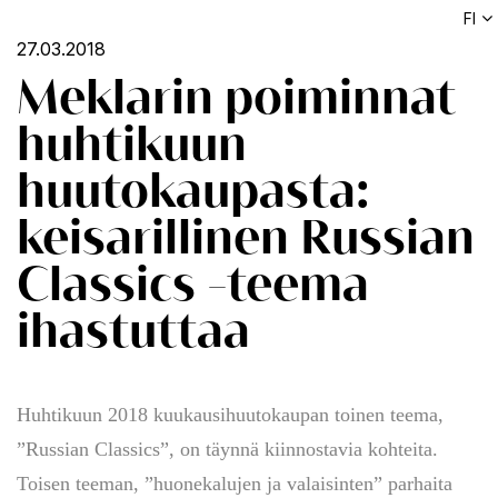
FI
27.03.2018
Meklarin poiminnat
huhtikuun
huutokaupasta:
keisarillinen Russian
Classics -teema
ihastuttaa
Huhtikuun 2018 kuukausihuutokaupan toinen teema,
”Russian Classics”, on täynnä kiinnostavia kohteita.
Toisen teeman, ”huonekalujen ja valaisinten” parhaita