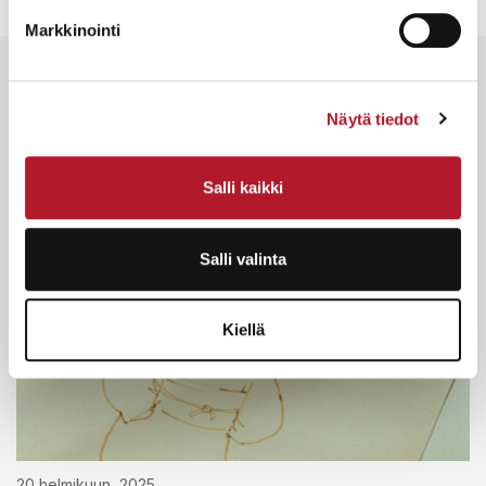
Markkinointi
Muut blogit
Katso kaikki
Näytä tiedot
Salli kaikki
Salli valinta
Kiellä
20 helmikuun, 2025