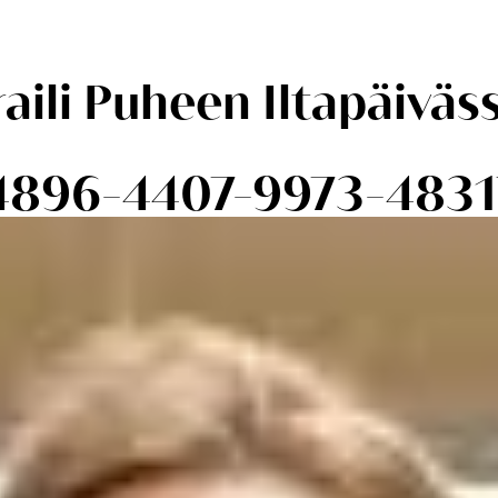
ili Puheen Iltapäiväss
-4896-4407-9973-48317