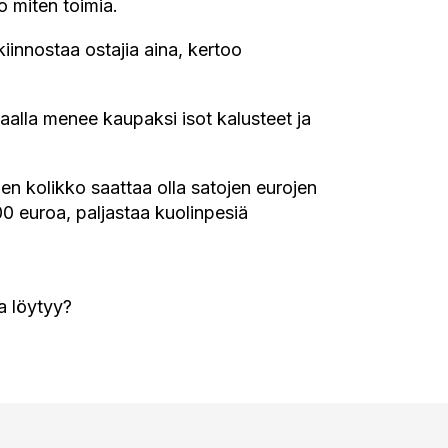
o miten toimia.
iinnostaa ostajia aina, kertoo
 Maalla menee kaupaksi isot kalusteet ja
nen kolikko saattaa olla satojen eurojen
0 euroa, paljastaa kuolinpesiä
a löytyy?