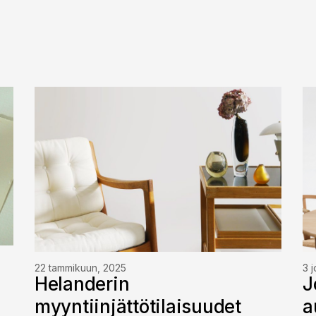
22 tammikuun, 2025
3 
Helanderin
J
myyntiinjättötilaisuudet
a