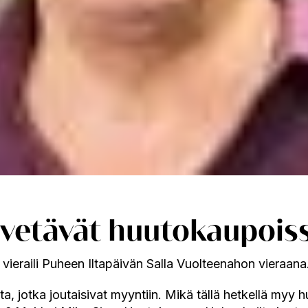
t vetävät huutokaupois
s vieraili Puheen Iltapäivän Salla Vuolteenahon vieraana
ta, jotka joutaisivat myyntiin. Mikä tällä hetkellä myy