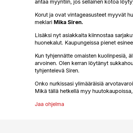
antaa myyntiin, jos sellainen kotoa löy
Korut ja ovat vintageasusteet myyvät huu
meklari
Mika Siren.
Lisäksi nyt asiakkaita kiinnostaa sarjakuv
huonekalut. Kaupungeissa pienet esineet
Kun tyhjennätte omaisten kuolinpesiä, äl
arvoinen. Olen kerran löytänyt sukkahou
tyhjentelevä Siren.
Onko nurkissasi ylimääräisiä arvotavaroit
Mikä tällä hetkellä myy huutokaupoissa, 
Jaa ohjelma