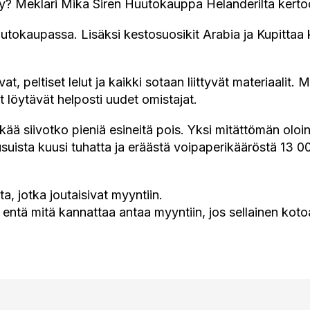
tyy? Meklari Mika Siren Huutokauppa Helanderilta kerto
tokaupassa. Lisäksi kestosuosikit Arabia ja Kupittaa k
at, peltiset lelut ja kaikki sotaan liittyvät materiaalit.
 löytävät helposti uudet omistajat.
kää siivotko pieniä esineitä pois. Yksi mitättömän oloi
suista kuusi tuhatta ja eräästä voipaperikääröstä 13 00
a, jotka joutaisivat myyntiin.
entä mitä kannattaa antaa myyntiin, jos sellainen koto