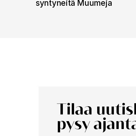
syntyneitä Muumeja
Tilaa uuti
pysy ajanta