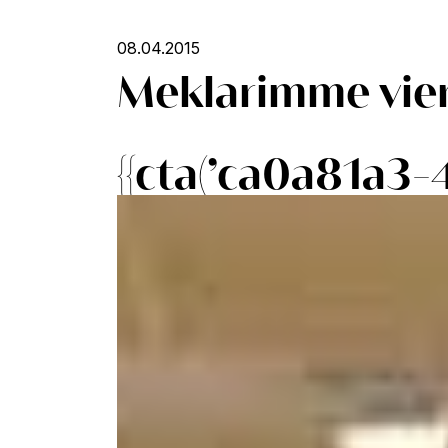
08.04.2015
Meklarimme viera
{{cta(’ca0a81a3