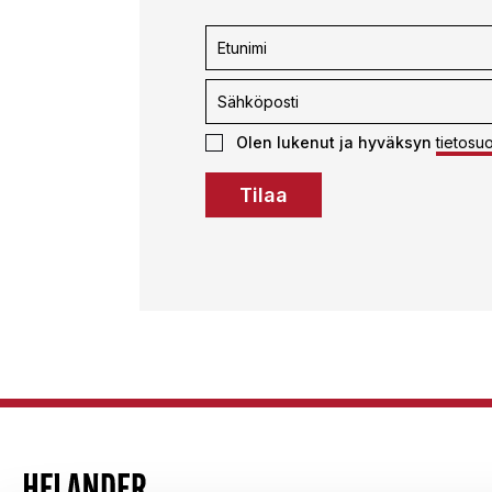
Uutiskirjeen
tilaus
Olen lukenut ja hyväksyn
tietosu
Tilaa