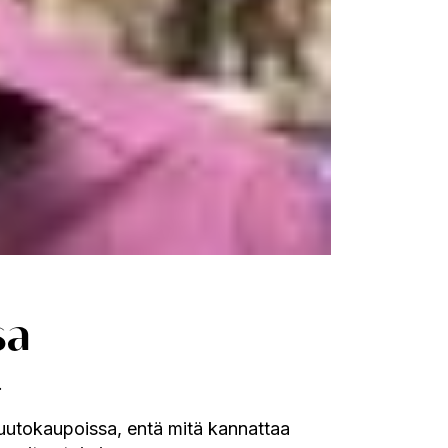
sa
.
 huutokaupoissa, entä mitä kannattaa