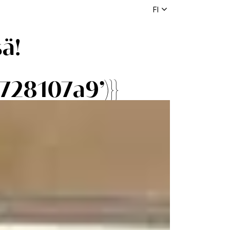
FI
ä!
28107a9’)}}