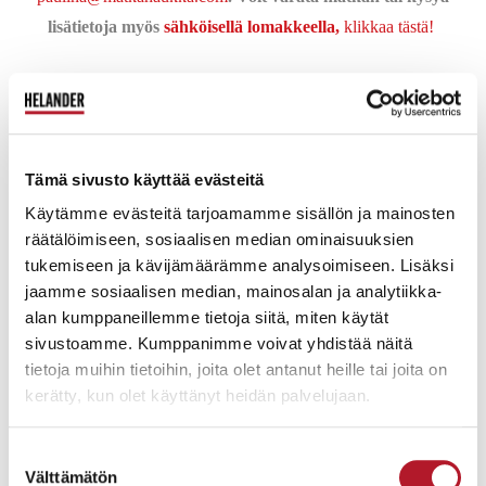
lisätietoja myös
sähköisellä lomakkeella,
klikkaa tästä!
Tämä sivusto käyttää evästeitä
ÄLVSJÖN ANTIIKKIMESSUT
Käytämme evästeitä tarjoamamme sisällön ja mainosten
räätälöimiseen, sosiaalisen median ominaisuuksien
tukemiseen ja kävijämäärämme analysoimiseen. Lisäksi
jaamme sosiaalisen median, mainosalan ja analytiikka-
alan kumppaneillemme tietoja siitä, miten käytät
Älvsjön antiikkimessut ovat Ruotsin merkittävin
sivustoamme. Kumppanimme voivat yhdistää näitä
antiikkitapahtuma, johon osallistuvat kaikki tärkeimmät
tietoja muihin tietoihin, joita olet antanut heille tai joita on
kerätty, kun olet käyttänyt heidän palvelujaan.
antiikkiliikkeet. Messuilla on teemaosastoja ja antiikkiaiheisia
luentoja. Tukholmaan saavuttuamme
lähdemme bussilla heti
Suostumuksen
satamasta messuille ja palaamme iltapäivällä takaisin
Välttämätön
valinta