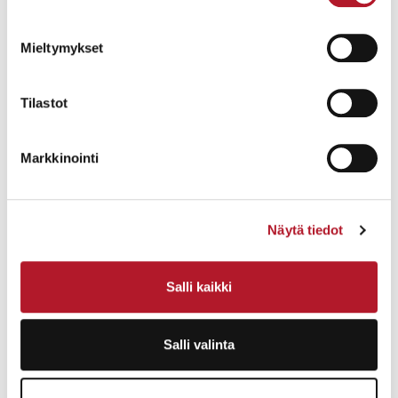
laivalle.
Laivan kokoustiloissa on mennen tullen kaksi tuntia
kiinnostavia luentoja.
Mieltymykset
Tilastot
Markkinointi
Näytä tiedot
Salli kaikki
Salli valinta
Kuva Älvsjön antiikkimessuilta vuodelta
2016.
Kuva:
Per Myrehed,
Stockholmsmässans bildbank.