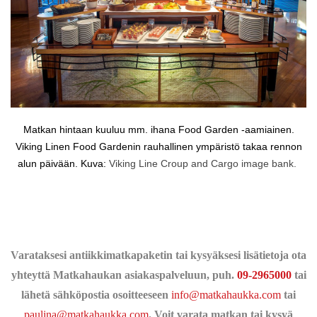
Matkan hintaan kuuluu mm. ihana Food Garden -aamiainen.
Viking Linen Food Gardenin rauhallinen ympäristö takaa rennon
alun päivään. Kuva:
Viking Line Croup and Cargo image bank.
Varataksesi antiikkimatkapaketin tai kysyäksesi lisätietoja ota
yhteyttä Matkahaukan asiakaspalveluun, puh.
09-2965000
tai
lähetä sähköpostia osoitteeseen
info@matkahaukka.com
tai
paulina@matkahaukka.com
. Voit varata matkan tai kysyä