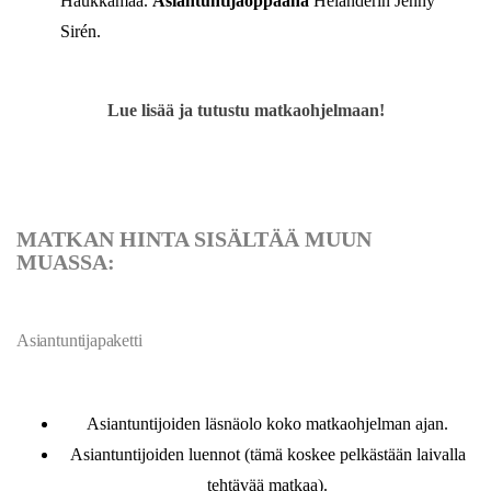
Haukkamaa.
Asiantuntijaoppaana
Helanderin Jenny
Sirén.
Lue lisää ja tutustu matkaohjelmaan!
MATKAN HINTA SISÄLTÄÄ MUUN
MUASSA:
Asiantuntijapaketti
Asiantuntijoiden läsnäolo koko matkaohjelman ajan.
Asiantuntijoiden luennot (tämä koskee pelkästään laivalla
tehtävää matkaa).