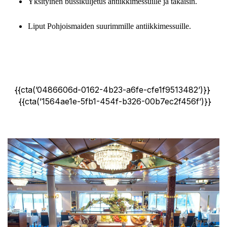
Yksityinen bussikuljetus antiikkimessuille ja takaisin.
Liput Pohjoismaiden suurimmille antiikkimessuille.
{{cta(’0486606d-0162-4b23-a6fe-cfe1f9513482’)}}
{{cta(’1564ae1e-5fb1-454f-b326-00b7ec2f456f’)}}