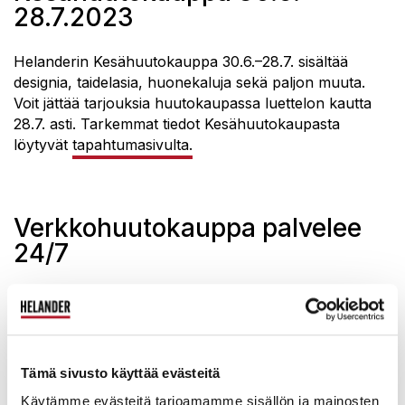
28.7.2023
Helanderin Kesähuutokauppa 30.6.–28.7. sisältää
designia, taidelasia, huonekaluja sekä paljon muuta.
Voit jättää tarjouksia huutokaupassa luettelon kautta
28.7. asti. Tarkemmat tiedot Kesähuutokaupasta
löytyvät
tapahtumasivulta.
Verkkohuutokauppa palvelee
24/7
Helanderin 24/7 jatkuva verkkohuutokauppa on
avoinna koko kesän ajan ja voit jättää tarjouksia
normaalisti. Huomioithan, että verkkohuutokaupassa ei
normaaliin tapaan sulkeudu kohteita sunnuntaisin
Tämä sivusto käyttää evästeitä
kesätauon aikana, vaan huutokaupat päättyvät
Helanderin avattua jälleen ovensa 24.7. alkaen.
Käytämme evästeitä tarjoamamme sisällön ja mainosten