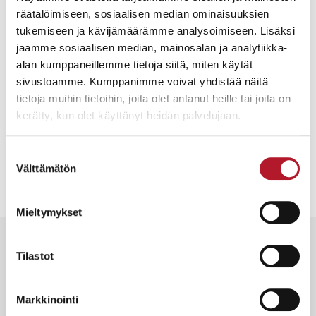
räätälöimiseen, sosiaalisen median ominaisuuksien
Siirry verkkohuutokauppaan tästä >>>
tukemiseen ja kävijämäärämme analysoimiseen. Lisäksi
jaamme sosiaalisen median, mainosalan ja analytiikka-
alan kumppaneillemme tietoja siitä, miten käytät
sivustoamme. Kumppanimme voivat yhdistää näitä
tietoja muihin tietoihin, joita olet antanut heille tai joita on
kerätty, kun olet käyttänyt heidän palvelujaan.
Suostumuksen
Välttämätön
valinta
Mieltymykset
Muut blogit
Tilastot
Katso kaikki
Markkinointi