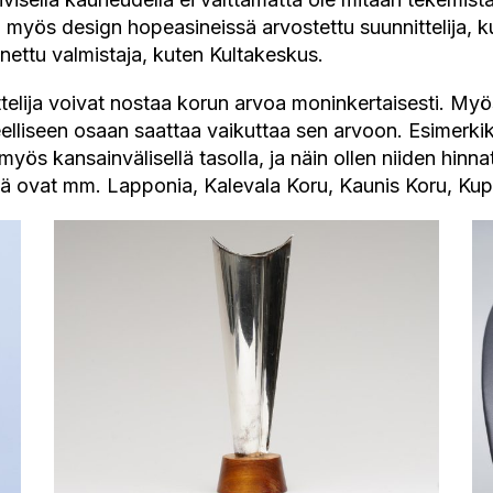
n myös design hopeasineissä arvostettu suunnittelija, 
nettu valmistaja, kuten Kultakeskus.
telija voivat nostaa korun arvoa moninkertaisesti. Myö
eelliseen osaan saattaa vaikuttaa sen arvoon. Esimerkik
yös kansainvälisellä tasolla, ja näin ollen niiden hin
jä ovat mm. Lapponia, Kalevala Koru, Kaunis Koru, Kup