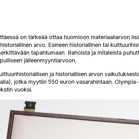
ttäessä on tärkeää ottaa huomioon materiaaliarvon lis
historiallinen arvo. Esineen historiallinen tai kulttuurihis
i merkittävään tapahtumaan. Rahoista ja mitaleista puh
opulliseen jälleenmyyntiarvoon.
ttuurihistoriallisen ja historiallisen arvon vaikutukses
lla), jotka myytiin 550 euron vasarahintaan.
Olympia-a
ekstin vuoksi.