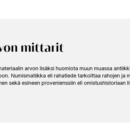
on mittarit
teriaalin arvon lisäksi huomiota muun muassa antiikkia
. Numismatiikka eli rahatiede tarkoittaa rahojen ja mi
inen sekä esineen provenienssiin eli omistushistoriaan li