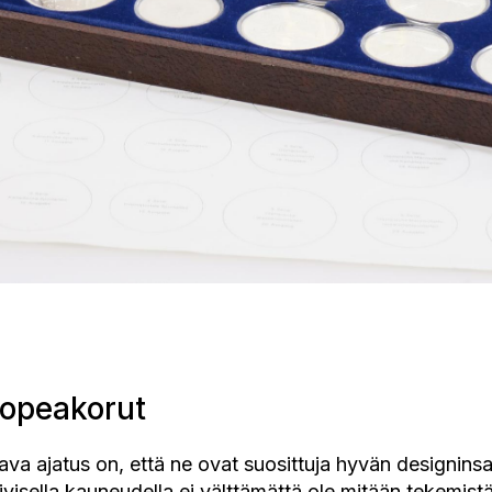
hopeakorut
va ajatus on, että ne ovat suosittuja hyvän designinsa
iivisella kauneudella ei välttämättä ole mitään tekemi