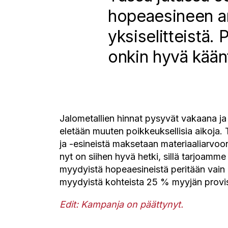
hopeaesineen ar
yksiselitteistä.
onkin hyvä käänt
Jalometallien hinnat pysyvät vakaana ja 
eletään muuten poikkeuksellisia aikoja. 
ja -esineistä maksetaan materiaaliarvoon
nyt on siihen hyvä hetki, sillä tarjoam
myydyistä hopeaesineistä peritään vain 
myydyistä kohteista 25 % myyjän provi
Edit: Kampanja on päättynyt.