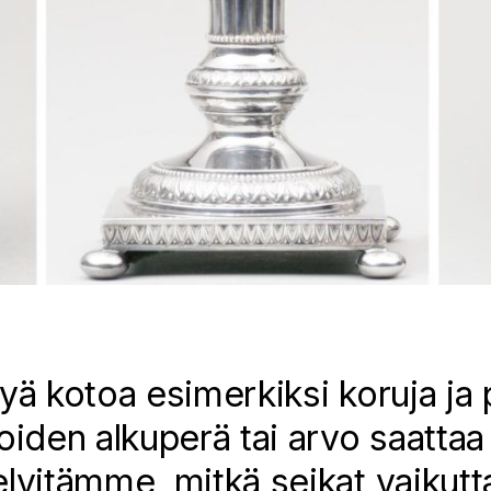
yä kotoa esimerkiksi koruja ja p
oiden alkuperä tai arvo saattaa 
elvitämme, mitkä seikat vaikutt