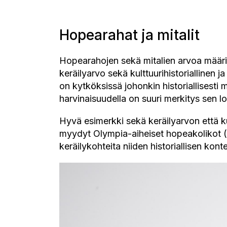
Hopearahat ja mitalit
Hopearahojen sekä mitalien arvoa määri
keräilyarvo sekä kulttuurihistoriallinen ja 
on kytköksissä johonkin historiallisest
harvinaisuudella on suuri merkitys sen l
Hyvä esimerkki sekä keräilyarvon että kul
myydyt Olympia-aiheiset hopeakolikot (a
keräilykohteita niiden historiallisen kont