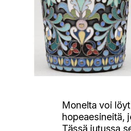
Monelta voi löyt
hopeaesineitä, j
Tässä jutussa s