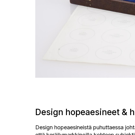
Design hopeaesineet & 
Design hopeaesineistä puhuttaessa johta
että keräilymarkkinoilla kohteen subjekt