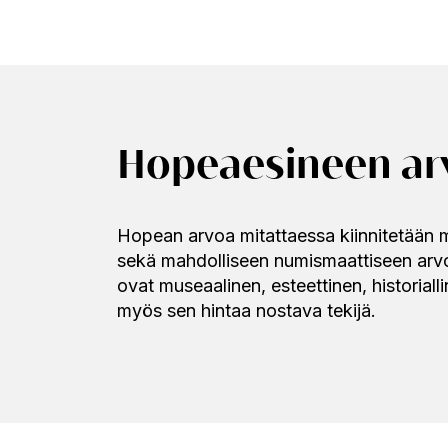
Hopeaesineen arv
Hopean arvoa mitattaessa kiinnitetään ma
sekä mahdolliseen numismaattiseen arvoon
ovat museaalinen, esteettinen, historiall
myös sen hintaa nostava tekijä.