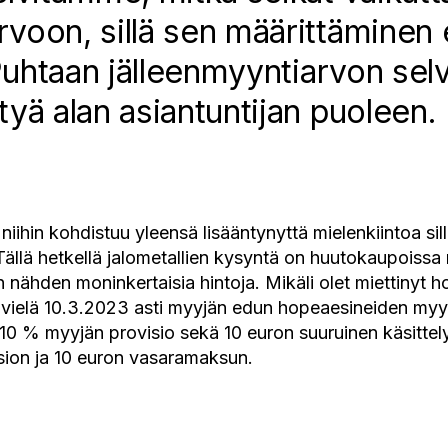
voon, sillä sen määrittäminen e
 Puhtaan jälleenmyyntiarvon sel
yä alan asiantuntijan puoleen.
niihin kohdistuu yleensä lisääntynyttä mielenkiintoa si
Tällä hetkellä jalometallien kysyntä on huutokaupoissa
 nähden moninkertaisia hintoja. Mikäli olet miettinyt h
me vielä 10.3.2023 asti myyjän edun hopeaesineiden my
10 % myyjän provisio sekä 10 euron suuruinen käsittel
sion ja 10 euron vasaramaksun.