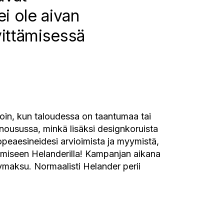
i ole aivan
vittämisessä
lloin, kun taloudessa on taantumaa tai
 nousussa, minkä lisäksi designkoruista
opeaesineidesi arvioimista ja myymistä,
ymiseen Helanderilla! Kampanjan aikana
ymaksu. Normaalisti Helander perii