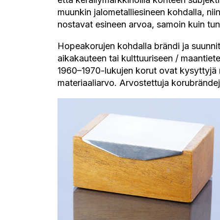
muunkin jalometalliesineen kohdalla, nii
nostavat esineen arvoa, samoin kuin tun
Hopeakorujen kohdalla brändi ja suunnit
aikakauteen tai kulttuuriseen / maantiet
1960–1970-lukujen korut ovat kysyttyjä m
materiaaliarvo. Arvostettuja korubrände