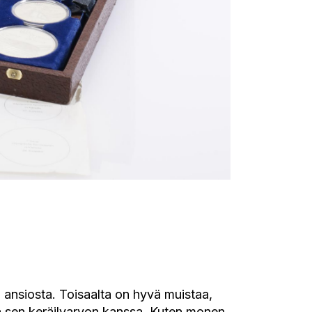
 ansiosta. Toisaalta on hyvä muistaa,
stä sen keräilyarvon kanssa. Kuten monen