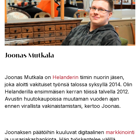
Joonas Mutkala
Joonas Mutkala on
Helanderin
tiimin nuorin jäsen,
joka aloitti vakituiset työnsä talossa syksyllä 2014. Olin
Helanderilla ensimmäisen kerran töissä talvella 2012.
Avustin huutokaupoissa muutaman vuoden ajan
ennen virallista vakinaistamistani, kertoo Joonas.
Joonaksen päätöihin kuuluvat digitaalinen
markkinointi
ja uusasiakashankinta. Hän työskentelee välillä