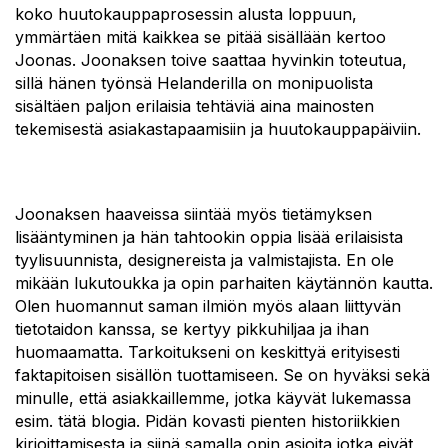
koko huutokauppaprosessin alusta loppuun,
ymmärtäen mitä kaikkea se pitää sisällään kertoo
Joonas. Joonaksen toive saattaa hyvinkin toteutua,
sillä hänen työnsä Helanderilla on monipuolista
sisältäen paljon erilaisia tehtäviä aina mainosten
tekemisestä asiakastapaamisiin ja huutokauppapäiviin.
Joonaksen haaveissa siintää myös tietämyksen
lisääntyminen ja hän tahtookin oppia lisää erilaisista
tyylisuunnista, designereista ja valmistajista. En ole
mikään lukutoukka ja opin parhaiten käytännön kautta.
Olen huomannut saman ilmiön myös alaan liittyvän
tietotaidon kanssa, se kertyy pikkuhiljaa ja ihan
huomaamatta. Tarkoitukseni on keskittyä erityisesti
faktapitoisen sisällön tuottamiseen. Se on hyväksi sekä
minulle, että asiakkaillemme, jotka käyvät lukemassa
esim. tätä blogia. Pidän kovasti pienten historiikkien
kirjoittamisesta ja siinä samalla opin asioita jotka eivät