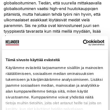
globalisoituminen. Tiedän, että suurella mittakaavalla
globalisoituminen vaatisi high-end huutokauppojen
pitämistä, mutta haluaisin tehdä työni niin hyvin, että
ulkomaalaiset asiakkaat löytäisivät meidät vielä
paremmin. Siis ne jotka ovat kiinnostuneet juuri sen
tyyppisestä tavarasta kun mitä meillä myydään, lisää
Joonas.
Voit tavata Joonaksen Helanderin näyttöjen,
Tämä sivusto käyttää evästeitä
huutokauppojen ja tavaran luovutuksen yhteydessä.
Käytämme evästeitä tarjoamamme sisällön ja mainosten
Saat häneen tarvittaessa yhteyden myös
sähköpostitse
räätälöimiseen, sosiaalisen median ominaisuuksien
tai puhelimella.
Ja mikä parasta pääset lukemaan
tukemiseen ja kävijämäärämme analysoimiseen. Lisäksi
Joonaksen historiikkejä jatkossa, esimerkiksi tämän
jaamme sosiaalisen median, mainosalan ja analytiikka-
blogin kautta!
alan kumppaneillemme tietoja siitä, miten käytät
sivustoamme. Kumppanimme voivat yhdistää näitä
tietoja muihin tietoihin, joita olet antanut heille tai joita on
kerätty, kun olet käyttänyt heidän palvelujaan.