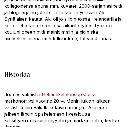
kollegoidensa apuna mm. kuvaten 2000-sarjan esineitä
ja blogisarjojen juttuja. Tulin taloon ystäväni Aki
Syrjäläisen kautta. Aki oli jo silloin töissä Helanderilla ja
kertoi, että tarjolla olisi osa-aikaista työtä. Työ sopi
kouluni oheen mitä mainioimmin ja pidin sitä
mielenkiintoisena mahdollisuutena, toteaa Joonas.
Historiaa
Joonas valmistui
Helmi liiketalousopistosta
merkonomiksi vuonna 2014. Menin lukion jälkeen
varastotöihin Valiolle ja kävin armeijan. Armeijan
jälkeen lähdin opiskelemaan liiketaloutta
keskittyen erityisesti myyntiin ja markkinointiin, kertoo
Joonas.