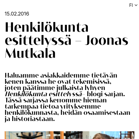
FI
15.02.2016
Henkilökunta
esittelyssä – Joonas
Mutkala
Haluamme asiakkaidemme tietävän
kenen kanssa he ovat tekemisissä,
joten päätimme julkaista lyhyen
Henkilökunta esittelyssä
– blogi sarjan.
Tässä sarjassa kerromme hieman
tarkempaa tietoa yrityksemme
henkilökunnasta, heidän osaamisestaan
ja historiastaan.