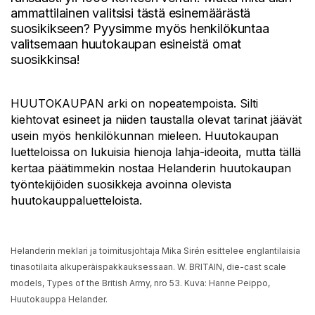
ammattilainen valitsisi tästä esinemäärästä
suosikikseen? Pyysimme myös henkilökuntaa
valitsemaan huutokaupan esineistä omat
suosikkinsa!
HUUTOKAUPAN arki on nopeatempoista. Silti
kiehtovat esineet ja niiden taustalla olevat tarinat jäävät
usein myös henkilökunnan mieleen. Huutokaupan
luetteloissa on lukuisia hienoja lahja-ideoita, mutta tällä
kertaa päätimmekin nostaa Helanderin huutokaupan
työntekijöiden suosikkeja avoinna olevista
huutokauppaluetteloista.
Helanderin meklari ja toimitusjohtaja Mika Sirén esittelee englantilaisia
tinasotilaita alkuperäispakkauksessaan. W. BRITAIN, die-cast scale
models, Types of the British Army, nro 53. Kuva: Hanne Peippo,
Huutokauppa Helander.