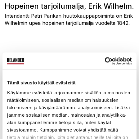
Hopeinen tarjoilumalja, Erik Wilhelm.
Intendentti Petri Parikan huutokauppapoiminta on Erik
Wilhelmin upea hopeinen tarjoilumalja vuodelta 1842.
Euroform-sohva, Maija Ruoslahti,
Sopenkorpi.
Intendentti ja valokuvaaja Aki Syrjäläisen
Tämä sivusto käyttää evästeitä
huutokauppapoimintaan liitty ihastuttava tarina sen
Käytämme evästeitä tarjoamamme sisällön ja mainosten
suunnitelleen arkkitehdin matkasta urallaan ja esine
räätälöimiseen, sosiaalisen median ominaisuuksien
valikoitui tästä syystä Syrjäläisen lempiesineeksi.
tukemiseen ja kävijämäärämme analysoimiseen. Lisäksi
jaamme sosiaalisen median, mainosalan ja analytiikka-
alan kumppaneillemme tietoja siitä, miten käytät
sivustoamme. Kumppanimme voivat yhdistää näitä
tietoja muihin tietoihin, joita olet antanut heille tai joita on