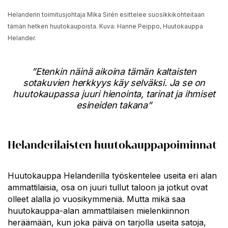
Helanderin toimitusjohtaja Mika Sirén esittelee suosikkikohteitaan
tämän hetken huutokaupoista. Kuva: Hanne Peippo, Huutokauppa
Helander.
”Etenkin näinä aikoina tämän kaltaisten
sotakuvien herkkyys käy selväksi. Ja se on
huutokaupassa juuri hienointa, tarinat ja ihmiset
esineiden takana”
Helanderilaisten huutokauppapoiminnat
Huutokauppa Helanderilla työskentelee useita eri alan
ammattilaisia, osa on juuri tullut taloon ja jotkut ovat
olleet alalla jo vuosikymmeniä. Mutta mikä saa
huutokauppa-alan ammattilaisen mielenkiinnon
heräämään, kun joka päivä on tarjolla useita satoja,