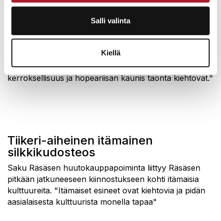
Salli valinta
Ikoni hopeariisalla, vuodelta 1804.
Hanne Peippo valitsi suosikkiesineekseen ikonin
Kiellä
hopeariisalla. "Kun näin ikonin ensi kertaa kuvattavien
kohteiden joukossa, huokasin heti ihastuksesta. Ikonin
kerroksellisuus ja hopeariisan kaunis taonta kiehtovat."
Tiikeri-aiheinen itämainen
silkkikudosteos
Saku Räsäsen huutokauppapoiminta liittyy Räsäsen
pitkään jatkuneeseen kiinnostukseen kohti itämaisia
kulttuureita. "Itämaiset esineet ovat kiehtovia ja pidän
aasialaisesta kulttuurista monella tapaa"