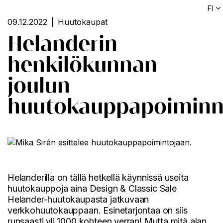
FI
09.12.2022
Huutokaupat
Helanderin
henkilökunnan
joulun
huutokauppapoiminn
Helanderilla on tällä hetkellä käynnissä useita
huutokauppoja aina Design & Classic Sale
Helander-huutokaupasta
jatkuvaan
verkkohuutokauppaan. Esinetarjontaa on siis
runsaasti yli 1000 kohteen verran! Mutta mitä alan