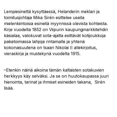
Lempiesinettä kysyttäessä, Helanderin meklari ja
toimitusjohtaja Mika Sirén esittelee useita
mielenkiintoisia esineitä myynnissä olevista kohteista.
Kirje vuodelta 1852 on Viipurin kaupunginarkkitehdin
käsialaa, valokuvat sota-ajalta esittävät kotijoukkoja
paketoimassa lahjoja rintamalle ja yhtenä
kokonaisuutena on tsaari Nikolai II allekirjoitus,
vieraskirja ja mustekynä vuodelta 1915.
–Etenkin näinä aikoina tämän kaltaisten sotakuvien
herkkyys käy selväksi. Ja se on huutokaupassa juuri
hienointa, tarinat ja ihmiset esineiden takana, Sirén
lisää.