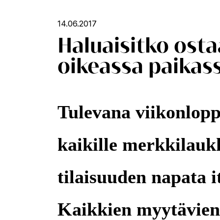
14.06.2017
Haluaisitko osta
oikeassa paikass
Tulevana viikonlop
kaikille merkkilauk
tilaisuuden napata i
Kaikkien myytävie