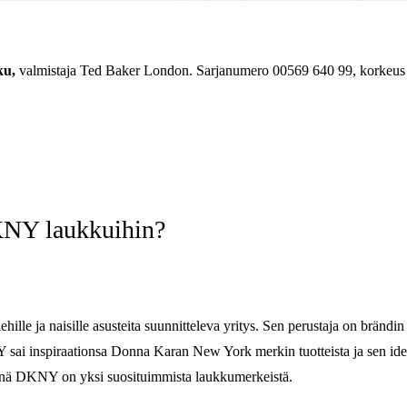
ku,
valmistaja Ted Baker London. Sarjanumero
00569 640 99, korkeus
DKNY laukkuihin?
lle ja naisille asusteita suunnitteleva yritys. Sen perustaja on bränd
sai inspiraationsa Donna Karan New York merkin tuotteista ja sen ide
ivänä DKNY on yksi suosituimmista laukkumerkeistä.