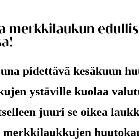
a merkkilaukun edullis
a!
puna pidettävä kesäkuun hu
kujen ystäville kuolaa valu
tselleen juuri se oikea lauk
n merkkilaukkujen huutoka