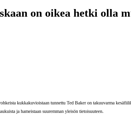
koskaan on oikea hetki olla 
rohkeista kukkakuvioistaan tunnettu Ted Baker on takuuvarma kesäfiilikse
ilaukuista ja hameistaan suuremman yleisön tietoisuuteen.