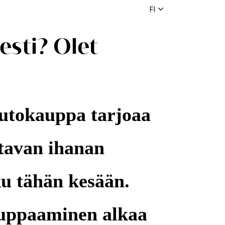
FI
esti? Olet
utokauppa tarjoaa
ttavan ihanan
ku tähän kesään.
uppaaminen alkaa