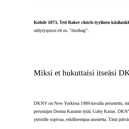
Kohde 1073, Ted Baker clutch-tyylinen käsilauk
säilytyspussi eli ns. ”dustbag”.
Miksi et hukuttaisi itseäsi 
DKNY on New Yorkissa 1989-luvulla perustettu, miehi
perustajan Donna Karanin tytär, Gaby Karan. DKNY 
yleisölle sopivaa, edullisempaa asustetta. Tänä pä