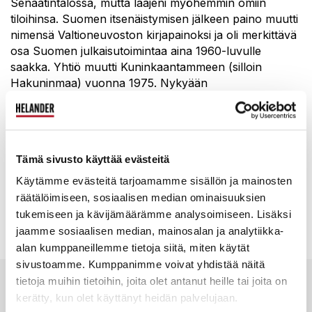
Senaatintalossa, mutta laajeni myöhemmin omiin
tiloihinsa. Suomen itsenäistymisen jälkeen paino muutti
nimensä Valtioneuvoston kirjapainoksi ja oli merkittävä
osa Suomen julkaisutoimintaa aina 1960-luvulle
saakka. Yhtiö muutti Kuninkaantammeen (silloin
Hakuninmaa) vuonna 1975. Nykyään
Kuninkaantammen kiinteistössä toimii Edita Groupin
tytäryhtiön Edita
Priman tuotantolaitos. Konsernin pääkonttori sijaitsee
Kalasatamassa Helsingissä.
Tämä sivusto käyttää evästeitä
Käytämme evästeitä tarjoamamme sisällön ja mainosten
räätälöimiseen, sosiaalisen median ominaisuuksien
Selaile huutokaupan luetteloa tästä.
tukemiseen ja kävijämäärämme analysoimiseen. Lisäksi
jaamme sosiaalisen median, mainosalan ja analytiikka-
alan kumppaneillemme tietoja siitä, miten käytät
sivustoamme. Kumppanimme voivat yhdistää näitä
tietoja muihin tietoihin, joita olet antanut heille tai joita on
Saapumisohjeet Edita Groupin
kerätty, kun olet käyttänyt heidän palvelujaan.