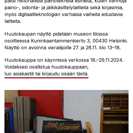
paitsi historiallisia painoteknisiä esineitä, kuten vanhoja
paino-, sidonta- ja jälkikäsittelylaitteita sekä kirjasimia,
myös digitaaliteknologian varhaisia vaiheita edustavia
laitteita.
Huutokaupan näyttö pidetään museon tiloissa
osoitteessa Kuninkaantammenkierto 3, 00430 Helsinki.
Näyttö on avoinna vierailijoille 27. ja 28.11. klo 13–18.
Huutokauppa on käynnissä verkossa 18.–29.11.2024.
Voidaksesi osallistua huutokauppaan,
luo asiakastili tai kirjaudu sisään tästä.