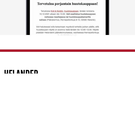
Huutokauppa Helander
Hernepellonkuja 8-10
00560 Helsinki