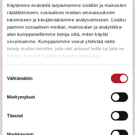
Käytämme evästeitä tarjoamamme sisällön ja mainosten
räätälöimiseen, sosiaalisen median ominaisuuksien
tukemiseen ja kävijämäärämme analysoimiseen. Lisäksi
Muutoksia Helanderin palveluiden
jaamme sosiaalisen median, mainosalan ja analytiikka-
hinnoittelussa
alan kumppaneillemme tietoja siitä, miten käytät
Arvonlisäveron nousu heijastuu myös Helanderin
sivustoamme. Kumppanimme voivat yhdistää näitä
palveluhinnastoon, sillä alv:n 1,5 prosenttiyksikön
tietoja muihin tietoihin, joita olet antanut heille tai joita on
korotuksen myötä joudumme myös hieman nostamaan
kerätty, kun olet käyttänyt heidän palvelujaan.
omia hintojamme. Uusi hinnasto astuu voimaan 9.
syyskuuta julkaistavan Weekly-huutokaupan
Suostumuksen
yhteydessä.
Välttämätön
valinta
Mieltymykset
Mikäli siis olet suunnittelemassa huutokaupassa
Tilastot
ostamista tai myymistä, huomioithan, että elokuun
2024 loppuun mennessä noudettuun ostokseen tai
Markkinointi