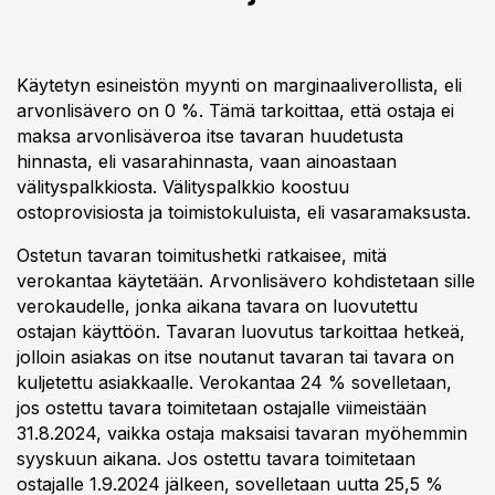
Käytetyn esineistön myynti on marginaaliverollista, eli
arvonlisävero on 0 %. Tämä tarkoittaa, että ostaja ei
maksa arvonlisäveroa itse tavaran huudetusta
hinnasta, eli vasarahinnasta, vaan ainoastaan
välityspalkkiosta. Välityspalkkio koostuu
ostoprovisiosta ja toimistokuluista, eli vasaramaksusta.
Ostetun tavaran toimitushetki ratkaisee, mitä
verokantaa käytetään. Arvonlisävero kohdistetaan sille
verokaudelle, jonka aikana tavara on luovutettu
ostajan käyttöön. Tavaran luovutus tarkoittaa hetkeä,
jolloin asiakas on itse noutanut tavaran tai tavara on
kuljetettu asiakkaalle. Verokantaa 24 % sovelletaan,
jos ostettu tavara toimitetaan ostajalle viimeistään
31.8.2024, vaikka ostaja maksaisi tavaran myöhemmin
syyskuun aikana. Jos ostettu tavara toimitetaan
ostajalle 1.9.2024 jälkeen, sovelletaan uutta 25,5 %