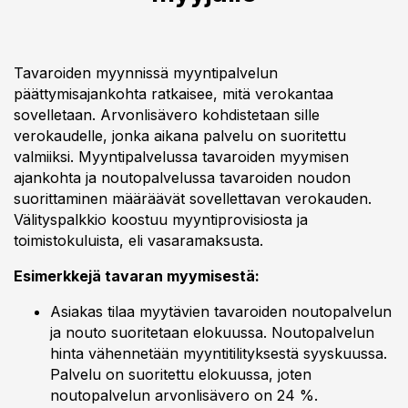
Tavaroiden myynnissä myyntipalvelun
päättymisajankohta ratkaisee, mitä verokantaa
sovelletaan. Arvonlisävero kohdistetaan sille
verokaudelle, jonka aikana palvelu on suoritettu
valmiiksi. Myyntipalvelussa tavaroiden myymisen
ajankohta ja noutopalvelussa tavaroiden noudon
suorittaminen määräävät sovellettavan verokauden.
Välityspalkkio koostuu myyntiprovisiosta ja
toimistokuluista, eli vasaramaksusta.
Esimerkkejä tavaran myymisestä:
Asiakas tilaa myytävien tavaroiden noutopalvelun
ja nouto suoritetaan elokuussa. Noutopalvelun
hinta vähennetään myyntitilityksestä syyskuussa.
Palvelu on suoritettu elokuussa, joten
noutopalvelun arvonlisävero on 24 %.