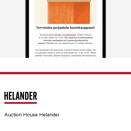
Auction House Helander
Hernepellonkuja 8-10
FI-00560 Helsinki