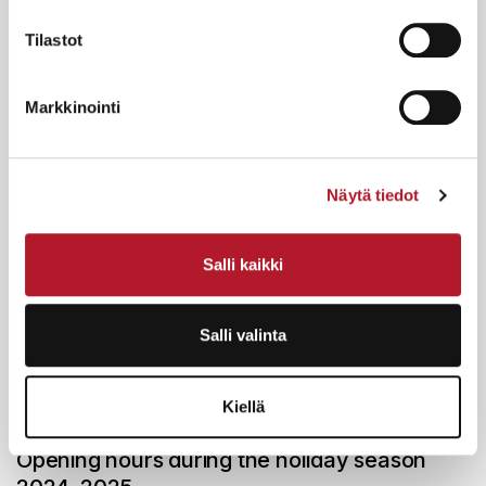
February 20, 2025
Tilastot
Helander is auctioning Moomins created in
Japan in the 1970s
Markkinointi
Näytä tiedot
Salli kaikki
Salli valinta
Kiellä
December 11, 2024
Opening hours during the holiday season