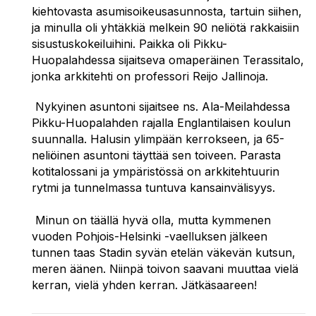
kiehtovasta asumisoikeusasunnosta, tartuin siihen,
ja minulla oli yhtäkkiä melkein 90 neliötä rakkaisiin
sisustuskokeiluihini. Paikka oli Pikku-
Huopalahdessa sijaitseva omaperäinen Terassitalo,
jonka arkkitehti on professori Reijo Jallinoja.
Nykyinen asuntoni sijaitsee ns. Ala-Meilahdessa
Pikku-Huopalahden rajalla Englantilaisen koulun
suunnalla. Halusin ylimpään kerrokseen, ja 65-
neliöinen asuntoni täyttää sen toiveen. Parasta
kotitalossani ja ympäristössä on arkkitehtuurin
rytmi ja tunnelmassa tuntuva kansainvälisyys.
Minun on täällä hyvä olla, mutta kymmenen
vuoden Pohjois-Helsinki -vaelluksen jälkeen
tunnen taas Stadin syvän etelän väkevän kutsun,
meren äänen. Niinpä toivon saavani muuttaa vielä
kerran, vielä yhden kerran. Jätkäsaareen!