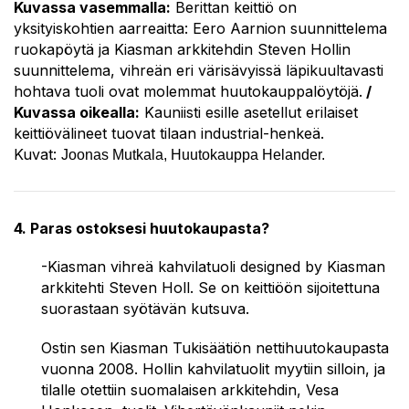
Kuvassa vasemmalla:
Berittan keittiö on
yksityiskohtien aarreaitta: Eero Aarnion suunnittelema
ruokapöytä ja Kiasman arkkitehdin Steven Hollin
suunnittelema, vihreän eri värisävyissä läpikuultavasti
hohtava tuoli ovat molemmat huutokauppalöytöjä.
/
Kuvassa oikealla:
Kauniisti esille asetellut erilaiset
keittiövälineet tuovat tilaan industrial-henkeä.
Kuvat:
Joonas Mutkala, Huutokauppa Helander.
4. Paras ostoksesi huutokaupasta?
-Kiasman vihreä kahvilatuoli designed by Kiasman
arkkitehti Steven Holl. Se on keittiöön sijoitettuna
suorastaan syötävän kutsuva.
Ostin sen Kiasman Tukisäätiön nettihuutokaupasta
vuonna 2008. Hollin kahvilatuolit myytiin silloin, ja
tilalle otettiin suomalaisen arkkitehdin, Vesa