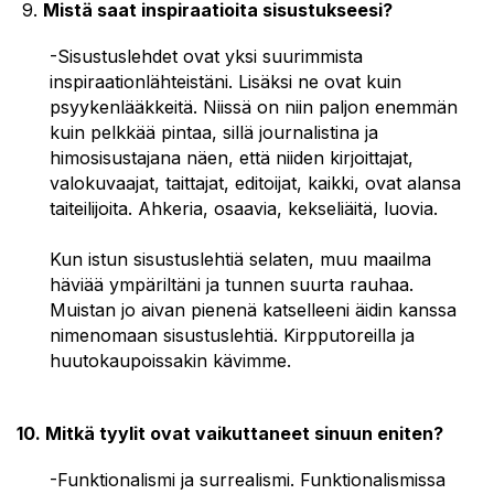
9.
Mistä saat i
nspiraatioita sisustukseesi?
-Sisustuslehdet ovat yksi suurimmista
inspiraationlähteistäni. Lisäksi ne ovat kuin
psyykenlääkkeitä. Niissä on niin paljon enemmän
kuin pelkkää pintaa, sillä journalistina ja
himosisustajana näen, että niiden kirjoittajat,
valokuvaajat, taittajat, editoijat, kaikki, ovat alansa
taiteilijoita. Ahkeria, osaavia, kekseliäitä, luovia.
Kun istun sisustuslehtiä selaten, muu maailma
häviää ympäriltäni ja tunnen suurta rauhaa.
Muistan jo aivan pienenä katselleeni äidin kanssa
nimenomaan sisustuslehtiä. Kirpputoreilla ja
huutokaupoissakin kävimme.
10. Mitkä tyylit ovat vaikuttaneet sinuun eniten?
-Funktionalismi ja surrealismi. Funktionalismissa