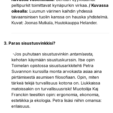
peltipurkit toimittavat kynäpurkin virkaa.
/ Kuvassa
oikealla:
Luumun värinen kaihdin yhdessä
taivaansinisen tuolin kanssa on hauska yhdistelmä.
Kuvat:
Joonas Mutkala, Huutokauppa Helander.
3. Paras sisustusvinkkisi?
-Jos puhutaan sisustusvinkin
antamisesta
,
kehotan käymään sisustuskurssin. Itse opin
Toimelan opistossa sisustusarkkitehti Petra
Suvannon kurssilla monta arvokasta asiaa aina
piirtämisestä asumisen filosofiaan. Opin, miten
tärkeä tekijä turvallisuus kotona on. Liukkaissa
matoissakin on turvallisuusriski! Muotoilija Kaj
Franckin teesitkin opin: ergonomia, ekonomia,
estetiikka ja ekologia. Petra lisäsi niihin omansa:
erilaisuus.