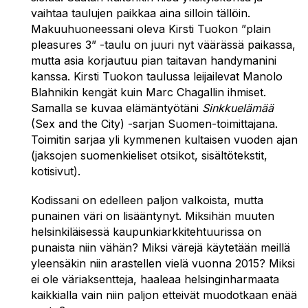
vaihtaa taulujen paikkaa aina silloin tällöin.
Makuuhuoneessani oleva Kirsti Tuokon ”plain
pleasures 3” -taulu on juuri nyt väärässä paikassa,
mutta asia korjautuu pian taitavan handymanini
kanssa. Kirsti Tuokon taulussa leijailevat Manolo
Blahnikin kengät kuin Marc Chagallin ihmiset.
Samalla se kuvaa elämäntyötäni
Sinkkuelämää
(Sex and the City) -sarjan Suomen-toimittajana.
Toimitin sarjaa yli kymmenen kultaisen vuoden ajan
(jaksojen suomenkieliset otsikot, sisältötekstit,
kotisivut).
Kodissani on edelleen paljon valkoista, mutta
punainen väri on lisääntynyt. Miksihän muuten
helsinkiläisessä kaupunkiarkkitehtuurissa on
punaista niin vähän? Miksi värejä käytetään meillä
yleensäkin niin arastellen vielä vuonna 2015? Miksi
ei ole väriaksentteja, haaleaa helsinginharmaata
kaikkialla vain niin paljon etteivät muodotkaan enää