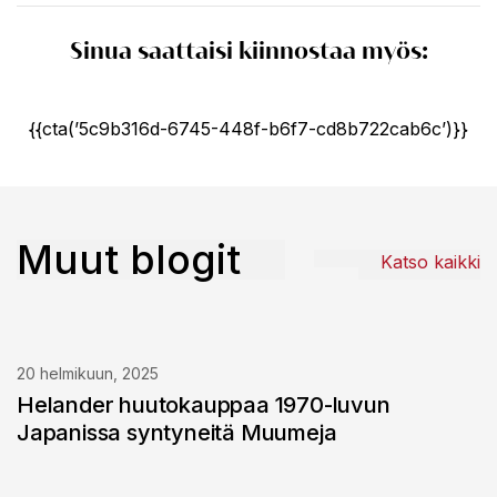
Sinua saattaisi kiinnostaa myös:
{{cta(’5c9b316d-6745-448f-b6f7-cd8b722cab6c’)}}
Muut blogit
Katso kaikki
20 helmikuun, 2025
Helander huutokauppaa 1970-luvun
Japanissa syntyneitä Muumeja