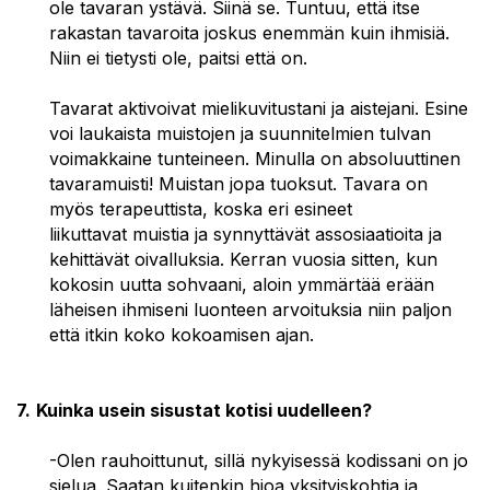
ole tavaran ystävä. Siinä se. Tuntuu, että itse
rakastan tavaroita joskus enemmän kuin ihmisiä.
Niin ei tietysti ole, paitsi että on.
Tavarat aktivoivat mielikuvitustani ja aistejani. Esine
voi laukaista muistojen ja suunnitelmien tulvan
voimakkaine tunteineen. Minulla on absoluuttinen
tavaramuisti! Muistan jopa tuoksut. Tavara on
myös terapeuttista, koska eri esineet
liikuttavat muistia ja synnyttävät assosiaatioita ja
kehittävät oivalluksia. Kerran vuosia sitten, kun
kokosin uutta sohvaani, aloin ymmärtää erään
läheisen ihmiseni luonteen arvoituksia niin paljon
että itkin koko kokoamisen ajan.
7.
Kuinka usein sisustat kotisi uudelleen?
-Olen rauhoittunut, sillä nykyisessä kodissani on jo
sielua. Saatan kuitenkin hioa yksityiskohtia ja