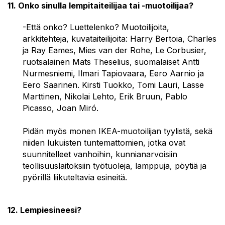
11. Onko sinulla lempitaiteilijaa tai -muotoilijaa?
-Että onko? Luettelenko? Muotoilijoita,
arkkitehteja, kuvataiteilijoita: Harry Bertoia, Charles
ja Ray Eames, Mies van der Rohe, Le Corbusier,
ruotsalainen Mats Theselius, suomalaiset Antti
Nurmesniemi, Ilmari Tapiovaara, Eero Aarnio ja
Eero Saarinen. Kirsti Tuokko, Tomi Lauri, Lasse
Marttinen, Nikolai Lehto, Erik Bruun, Pablo
Picasso, Joan Miró.
Pidän myös monen IKEA-muotoilijan tyylistä, sekä
niiden lukuisten tuntemattomien, jotka ovat
suunnitelleet vanhoihin, kunnianarvoisiin
teollisuuslaitoksiin työtuoleja, lamppuja, pöytiä ja
pyörillä liikuteltavia esineitä.
12. Lempiesineesi?