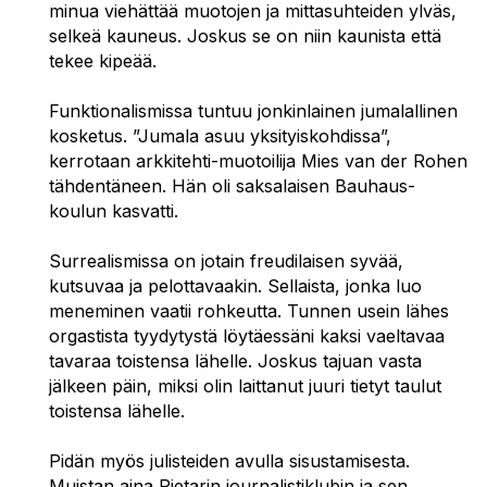
minua viehättää muotojen ja mittasuhteiden ylväs,
selkeä kauneus. Joskus se on niin kaunista että
tekee kipeää.
Funktionalismissa tuntuu jonkinlainen jumalallinen
kosketus. ”Jumala asuu yksityiskohdissa”,
kerrotaan arkkitehti-muotoilija Mies van der Rohen
tähdentäneen. Hän oli saksalaisen Bauhaus-
koulun kasvatti.
Surrealismissa on jotain freudilaisen syvää,
kutsuvaa ja pelottavaakin. Sellaista, jonka luo
meneminen vaatii rohkeutta. Tunnen usein lähes
orgastista tyydytystä löytäessäni kaksi vaeltavaa
tavaraa toistensa lähelle. Joskus tajuan vasta
jälkeen päin, miksi olin laittanut juuri tietyt taulut
toistensa lähelle.
Pidän myös julisteiden avulla sisustamisesta.
Muistan aina Pietarin journalistiklubin ja sen