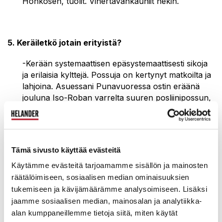
Honkosen, tuolit. Vihertävänkauniit nekin.
5. Keräiletkö jotain erityistä?
-Kerään systemaattisen epäsystemaattisesti sikoja
ja erilaisia kylttejä. Possuja on kertynyt matkoilta ja
lahjoina. Asuessani Punavuoressa ostin eräänä
jouluna Iso-Roban varrelta suuren posliinipossun,
ja annoin sille nimeksi Ridge-Robert. Se elää
edelleen ja saa aina vatsansa ympärille
sesonginmukaisen nauhan.
Tämä sivusto käyttää evästeitä
Käydessäni viimeksi Varsovassa huomasin eräällä
vanhalla sairaalaklinikka-alueella rapistuneita
Käytämme evästeitä tarjoamamme sisällön ja mainosten
kylttejä, jotka roikkuivat hylätyn näköisinä
räätälöimiseen, sosiaalisen median ominaisuuksien
muutaman ruuvinsa varassa. Ehkä
tukemiseen ja kävijämäärämme analysoimiseen. Lisäksi
kylttienrakastajan kannattaisi pitää mukana aina
jaamme sosiaalisen median, mainosalan ja analytiikka-
pientä ruuvimeisseliä!
alan kumppaneillemme tietoja siitä, miten käytät