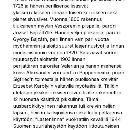
1726 ja hänen perillisensä lisäsivät
yksikerroksiseen linnaan toisen kerroksen sekä
pienet sivusiivet. Vuonna 1800 rakennus
tiluksineen myytiin Veszpremin piispalle, paroni
Jozsef Bajzáth’lle. Hänen veljenpoikansa, paroni
György Bajzáth, peri linnan vain pari vuotta
myöhemmin ja aloitti suuret laajennustyöt ja linnan
modernisoinnin vuonna 1820. Seuraavat suuret
muutostyöt aloitettiin 1903 linnan
perijättären paronitar Valerian ja hänen miehensä
kreivi Alexsander von und zu Pappenheimin pojan
Sigfried’n toimesta ja hänen puolisonsa kreivitär
Erzsebet Karolyi’n valtavilla myötäjäisillä. Tällöin
eteläisen yksikerroksisen siiven tilalle rakennettiin
12 huonetta käsittävä pikkulinna. Tämä
uusbarokkityylinen rakennus tuli kreivin neljän
lapsen, heidän kaitsijoidensa sekä kotiopettajiensa
käyttöön. ”Lastenlinna” vuokrattiin keväällä 1944
Suomen suurlähetystön käyttöön liittoutuneiden