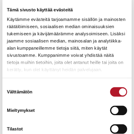
sekä opettajien toimesta.
Tämä sivusto käyttää evästeitä
Käytämme evästeitä tarjoamamme sisällön ja mainosten
räätälöimiseen, sosiaalisen median ominaisuuksien
tukemiseen ja kävijämäärämme analysoimiseen. Lisäksi
jaamme sosiaalisen median, mainosalan ja analytiikka-
alan kumppaneillemme tietoja siitä, miten käytät
sivustoamme. Kumppanimme voivat yhdistää näitä
tietoja muihin tietoihin, joita olet antanut heille tai joita on
Juhlaruokasalissa oleva 1800-luvun
kerätty, kun olet käyttänyt heidän palvelujaan.
alun taffelipiano sekä kustavilaistyyliset
pöytälysterit ovat myös Helanderilta ostettuja. 1800-
Suostumuksen
luvun alusta oleva Madonna-maalaus on löytö
Välttämätön
valinta
Budapestin viikottaisilta antiikkimarkkinoilta.
Mieltymykset
Tilastot
5. Mistä saat inspiraatiota sisustukseesi?