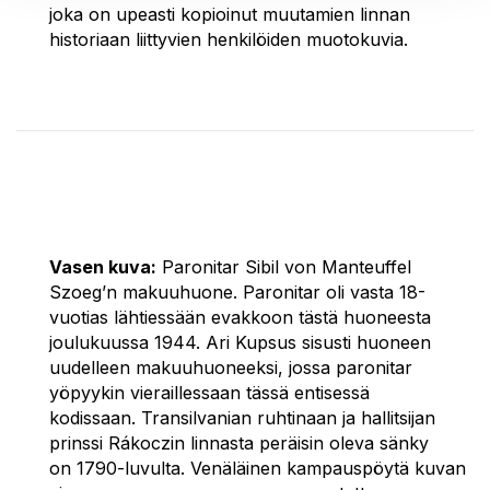
joka on upeasti kopioinut muutamien linnan
historiaan liittyvien henkilöiden muotokuvia.
Vasen kuva:
Paronitar Sibil von Manteuffel
Szoeg’n makuuhuone. Paronitar oli vasta 18-
vuotias lähtiessään evakkoon tästä huoneesta
joulukuussa 1944. Ari Kupsus sisusti huoneen
uudelleen makuuhuoneeksi, jossa paronitar
yöpyykin vieraillessaan tässä entisessä
kodissaan. Transilvanian ruhtinaan ja hallitsijan
prinssi Rákoczin linnasta peräisin oleva sänky
on 1790-luvulta. Venäläinen kampauspöytä kuvan