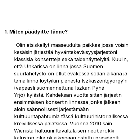
1. Miten päädyitte tänne?
-Olin etsiskellyt maaseudulta paikkaa jossa voisin
kesäisin järjestää hyväntekeväisyysjärjestöni
klassisia konsertteja sekä taidenäyttelyitä. Kuulin,
että Unkarissa on linna jossa Suomen
suurlähetystö on ollut evakossa sodan aikana ja
tämä linna löytyikin pienestä Iszkaszentgyörgy’n
(vapaasti suomennettuna Iszkan Pyhä
Yrjö) kylästä. Kahdeksan vuotta sitten järjestin
ensimmäisen konsertin linnassa jonka jälkeen
aloin säännöllisesti järjestämään
kulttuuritapahtumia tässä kulttuurihistoriallisessa
kreivillisessä palatsissa. Vuonna 2010 sain
Wienistä haltuuni Itävaltalaisen neobarokki
kaluston joka oli aikoinaan ostettu presidentti