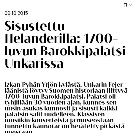
FI
09.10.2015
Sisustettu
Helanderilla: 1700-
luvun Barokkipalatsi
Unkarissa
Izkan Pyhän Yrjön kylästä, Unkarin Fejer-
läänistä löytyy Suomen historiaan liittyvä
1700-luvun Barokkipalatsi. Palatsi oli
tyhjillään 30 vuoden ajan, kunnes sen
uusin asukas kunnosti ja sisusti kaikki
palatsin salit uudelleen. Klassisen
musiikin konserteista ja museostaan
tunnettu kaunotar on herätetty pitkästä
unestaan.