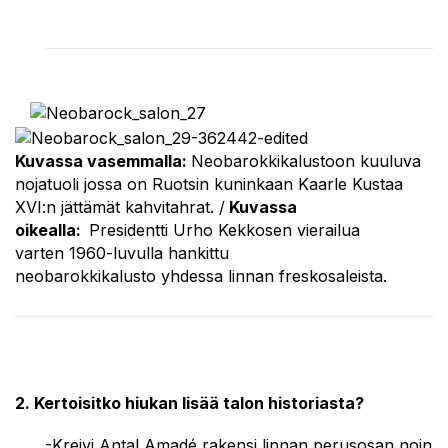
Kuvassa vasemmalla:
Neobarokkikalustoon kuuluva
nojatuoli jossa on Ruotsin kuninkaan Kaarle Kustaa
XVI:n jättämät kahvitahrat. /
Kuvassa
oikealla:
Presidentti Urho Kekkosen vierailua
varten 1960-luvulla hankittu
neobarokkikalusto yhdessa linnan freskosaleista.
2. Kertoisitko hiukan lisää talon historiasta?
-Kreivi Antal Amadé rakensi linnan perusosan noin