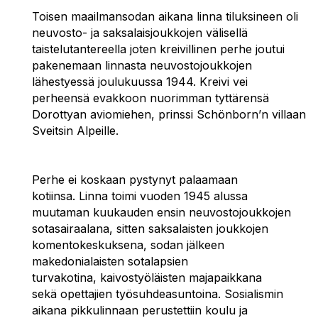
Toisen maailmansodan aikana linna tiluksineen oli
neuvosto- ja saksalaisjoukkojen välisellä
taistelutantereella joten kreivillinen perhe joutui
pakenemaan linnasta neuvostojoukkojen
lähestyessä joulukuussa 1944. Kreivi vei
perheensä evakkoon nuorimman tyttärensä
Dorottyan aviomiehen, prinssi Schönborn’n villaan
Sveitsin Alpeille.
Perhe ei koskaan pystynyt palaamaan
kotiinsa. Linna toimi vuoden 1945 alussa
muutaman kuukauden ensin neuvostojoukkojen
sotasairaalana, sitten saksalaisten joukkojen
komentokeskuksena, sodan jälkeen
makedonialaisten sotalapsien
turvakotina, kaivostyöläisten majapaikkana
sekä opettajien työsuhdeasuntoina. Sosialismin
aikana pikkulinnaan perustettiin koulu ja