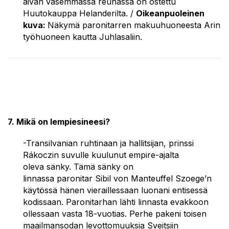
aivan vasemmassa reunassa on ostettu
Huutokauppa Helanderilta. /
Oikeanpuoleinen
kuva:
Näkymä paronitarren makuuhuoneesta Arin
työhuoneen kautta Juhlasaliin.
7. Mikä on lempiesineesi?
-Transilvanian ruhtinaan ja hallitsijan, prinssi
Rákoczin suvulle kuulunut empire-ajalta
oleva sänky. Tämä sänky on
linnassa paronitar Sibil von Manteuffel Szoege’n
käytössä hänen vieraillessaan luonani entisessä
kodissaan. Paronitarhan lähti linnasta evakkoon
ollessaan vasta 18-vuotias. Perhe pakeni toisen
maailmansodan levottomuuksia Sveitsiin