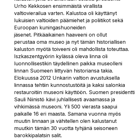
Urho Kekkosen ensimmäistä virallista
valtiovierailua varten. Kalustoa oli käyttänyt
lukuisien valtioiden päämiehet ja poliitikot sekä
Euroopan kuningashuoneiden
jäsenet. Pitkäaikainen haaveeni on ollut
perustaa oma museo ja nyt tämän historiallisen
kaluston myötä toiveeni oli mahdollista toteuttaa.
Iszkaszentgyörin kylässä oleva linna oli
luonnollisestikin täydellinen paikka museolleni
linnan Suomeen liittyvän historiansa takia.
Elokuussa 2012 Unkarin valtion avustuksella
linnassa tehtiin kunnostustöitä ja kaksi salonkia
restauroitiin museoni käyttöön. Suomen presidentti
Sauli Niinistö kävi juhlallisesti avaamassa ja
vihkimässä museoni. Yli 500 vierasta saapui
paikalle 16 eri maasta. Samana vuonna myös
muutin linnaan ja vähitellen olen kalustanut
muutkin tämän 30 vuotta tyhjänä seisoneen
barokkipalatsin salit.