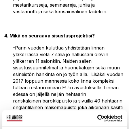
mestarikursseja, seminaareja, juhlia ja
vastaanottoja sekä kansainvälinen taideleiri.
4. Mikä on seuraava sisustusprojektisi?
-Parin vuoden kuluttua yhdistetään linnan
yläkerrassa vielä 7 salia jo hallussani oleviin
yläkerran 11 salonkiin. Näiden salien
sisustussuunnitelmat ja huonekalujen sekä muun
esineistön hankinta on jo työn alla. Lisäksi vuoden
2017 loppuun mennessä koko linna kompleksi
tullaan restauroimaan EU:n avustuksella. Linnan
edessä on jäljellä neljän hehtaarin
ranskalainen barokkipuisto ja sivuilla 40 hehtaarin
englantilainen maisemapuisto joka aikoinaan käsitti
22 puutarhurin kunnossa pitämän, 170 hehtaarin
puistoalueen. Barokki puistoa on kunnostettu
mm. Kempeleen puutarhaoppilaitoksen oppilaiden