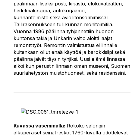
päälinnaan lisäksi posti, kirjasto, elokuvateatteri,
hedelmäkauppa, autokorjaamo,
kunnantoimisto sekä avioliitonsolmimissali.
Tallirakennukseen tuli kunnan monitoimitila.
Vuonna 1986 päälinna tyhjennettiin huonon
kuntonsa takia ja Unkarin valtio aloitti laajat
remonttityöt. Remontin valmistuttua ei linnalle
kuitenkaan ollut enää käyttöä ja barokkisiipi sekä
päälinna jäivät täysin tyhjiksi. Uusi elämä linnassa
alkoi kun perustin linnaan oman museoni, Suomen
suurlähetystön muistohuoneet, sekä residenssini.
Kuvassa vasemmalla:
Rokoko salongin
alkuperäiset seinäfreskot 1760-luvulta odottelevat