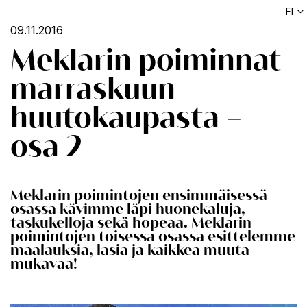
FI
09.11.2016
Meklarin poiminnat
marraskuun
huutokaupasta –
osa 2
Meklarin poimintojen ensimmäisessä
osassa kävimme läpi huonekaluja,
taskukelloja sekä hopeaa. Meklarin
poimintojen toisessa osassa esittelemme
maalauksia, lasia ja kaikkea muuta
mukavaa!