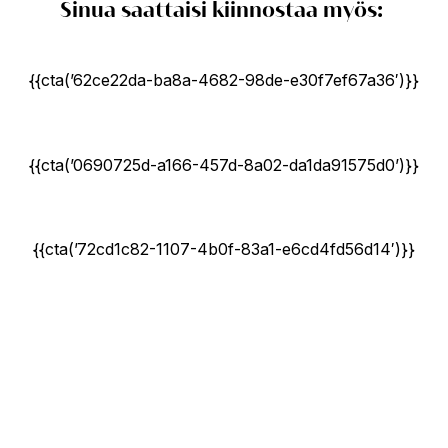
Sinua saattaisi kiinnostaa myös:
{{cta(’62ce22da-ba8a-4682-98de-e30f7ef67a36′)}}
{{cta(’0690725d-a166-457d-8a02-da1da91575d0’)}}
{{cta(’72cd1c82-1107-4b0f-83a1-e6cd4fd56d14′)}}