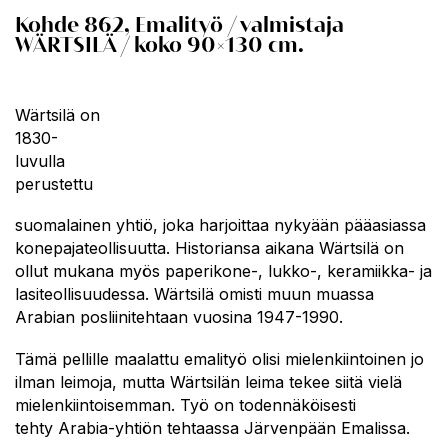
Kohde
862, Emalityö / valmistaja
WÄRTSILÄ / koko 90×130 cm.
Wärtsilä on
1830-
luvulla
perustettu
suomalainen yhtiö, joka harjoittaa nykyään pääasiassa
konepajateollisuutta. Historiansa aikana Wärtsilä on
ollut mukana myös paperikone-, lukko-, keramiikka- ja
lasiteollisuudessa. Wärtsilä omisti muun muassa
Arabian posliinitehtaan vuosina 1947-1990.
Tämä pellille maalattu emalityö olisi mielenkiintoinen jo
ilman leimoja, mutta Wärtsilän leima tekee siitä vielä
mielenkiintoisemman. Työ on todennäköisesti
tehty
Arabia-yhtiön tehtaassa Järvenpään Emalissa.