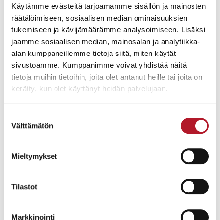
Käytämme evästeitä tarjoamamme sisällön ja mainosten
räätälöimiseen, sosiaalisen median ominaisuuksien
tukemiseen ja kävijämäärämme analysoimiseen. Lisäksi
jaamme sosiaalisen median, mainosalan ja analytiikka-
alan kumppaneillemme tietoja siitä, miten käytät
sivustoamme. Kumppanimme voivat yhdistää näitä
tietoja muihin tietoihin, joita olet antanut heille tai joita on
kerätty, kun olet käyttänyt heidän palvelujaan.
Suostumuksen
Välttämätön
valinta
Kohde keräilijälle!
Mieltymykset
Tilastot
Kohde
1301, Pronssiveistos / Deisgn Ulf
Markkinointi