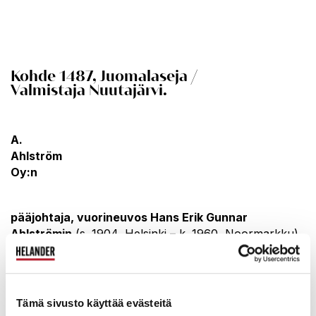
Kohde 1487, Juomalaseja /
Valmistaja
Nuutajärvi.
A.
Ahlström
Oy:n
pääjohtaja, vuorineuvos Hans Erik Gunnar
Ahlströmin
(s. 1904, Helsinki – k. 1960, Noormarkku)
hautajaisiin suunnitellut juomalasit.
Hans Ahlström
on ollut myös muun muassa Karhulan lasitehtaan
johtaja vuonna 1935. Juomalasit on valmistettu yli 50
vuotta sitten, mutta ne sopivat hyvin myös tämän
Tämä sivusto käyttää evästeitä
hetkiseen moderniin tyyliin.