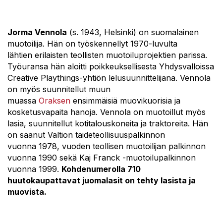
Jorma Vennola
(s. 1943, Helsinki) on suomalainen
muotoilija. Hän on työskennellyt 1970-luvulta
lähtien erilaisten teollisten muotoiluprojektien parissa.
Työuransa hän aloitti poikkeuksellisesta Yhdysvalloissa
Creative Playthings-yhtiön
lelusuunnittelijana
. Vennola
on myös suunnitellut muun
muassa
Oraksen
ensimmäisiä muovikuorisia ja
kosketusvapaita hanoja. Vennola on muotoillut myös
lasia, suunnitellut kotitalouskoneita ja traktoreita. Hän
on saanut Valtion taideteollisuuspalkinnon
vuonna 1978, vuoden teollisen muotoilijan palkinnon
vuonna 1990 sekä Kaj Franck -muotoilupalkinnon
vuonna 1999.
Kohdenumerolla 710
huutokaupattavat juomalasit on tehty lasista ja
muovista.